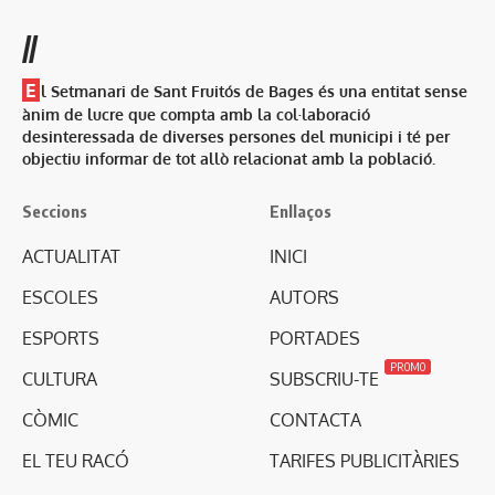
//
E
l Setmanari de Sant Fruitós de Bages és una entitat sense
ànim de lucre que compta amb la col·laboració
desinteressada de diverses persones del municipi i té per
objectiu informar de tot allò relacionat amb la població.
Seccions
Enllaços
ACTUALITAT
INICI
ESCOLES
AUTORS
ESPORTS
PORTADES
PROMO
CULTURA
SUBSCRIU-TE
CÒMIC
CONTACTA
EL TEU RACÓ
TARIFES PUBLICITÀRIES