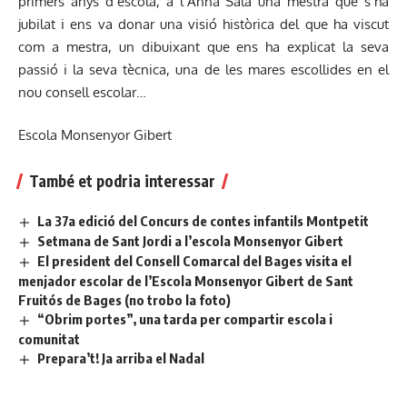
primers anys d’escola, a l’Anna Sala una mestra que s’ha
jubilat i ens va donar una visió històrica del que ha viscut
com a mestra, un dibuixant que ens ha explicat la seva
passió i la seva tècnica, una de les mares escollides en el
nou consell escolar…
Escola Monsenyor Gibert
També et podria interessar
La 37a edició del Concurs de contes infantils Montpetit
Setmana de Sant Jordi a l’escola Monsenyor Gibert
El president del Consell Comarcal del Bages visita el
menjador escolar de l’Escola Monsenyor Gibert de Sant
Fruitós de Bages (no trobo la foto)
“Obrim portes”, una tarda per compartir escola i
comunitat
Prepara’t! Ja arriba el Nadal