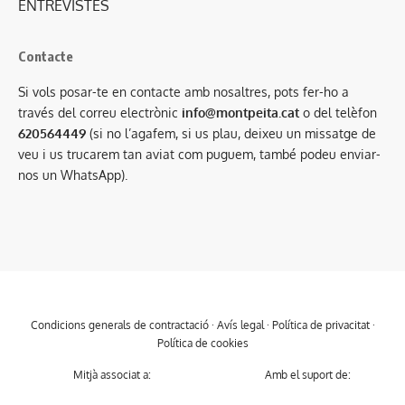
ENTREVISTES
Contacte
Si vols posar-te en contacte amb nosaltres, pots fer-ho a
través del correu electrònic
info@montpeita.cat
o del telèfon
620564449
(si no l’agafem, si us plau, deixeu un missatge de
veu i us trucarem tan aviat com puguem, també podeu enviar-
nos un WhatsApp).
Condicions generals de contractació
·
Avís legal
·
Política de privacitat
·
Política de cookies
Mitjà associat a:
Amb el suport de: