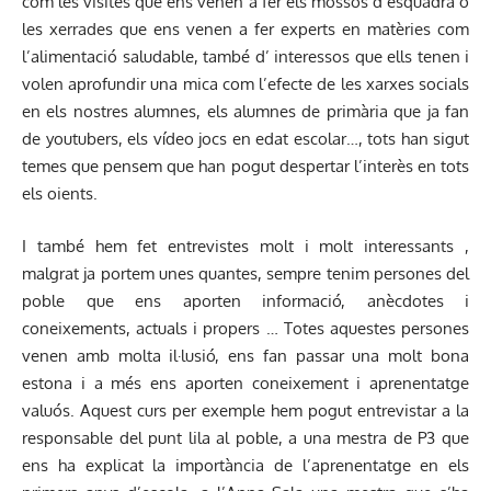
com les visites que ens venen a fer els mossos d’esquadra o
les xerrades que ens venen a fer experts en matèries com
l’alimentació saludable, també d’ interessos que ells tenen i
volen aprofundir una mica com l’efecte de les xarxes socials
en els nostres alumnes, els alumnes de primària que ja fan
de youtubers, els vídeo jocs en edat escolar…, tots han sigut
temes que pensem que han pogut despertar l’interès en tots
els oients.
I també hem fet entrevistes molt i molt interessants ,
malgrat ja portem unes quantes, sempre tenim persones del
poble que ens aporten informació, anècdotes i
coneixements, actuals i propers … Totes aquestes persones
venen amb molta il·lusió, ens fan passar una molt bona
estona i a més ens aporten coneixement i aprenentatge
valuós. Aquest curs per exemple hem pogut entrevistar a la
responsable del punt lila al poble, a una mestra de P3 que
ens ha explicat la importància de l’aprenentatge en els