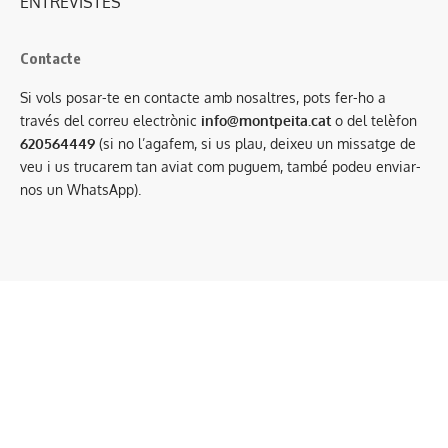
ENTREVISTES
Contacte
Si vols posar-te en contacte amb nosaltres, pots fer-ho a
través del correu electrònic
info@montpeita.cat
o del telèfon
620564449
(si no l’agafem, si us plau, deixeu un missatge de
veu i us trucarem tan aviat com puguem, també podeu enviar-
nos un WhatsApp).
Condicions generals de contractació
·
Avís legal
·
Política de privacitat
·
Política de cookies
Mitjà associat a:
Amb el suport de: