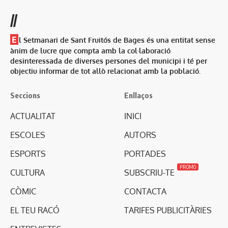
//
E
l Setmanari de Sant Fruitós de Bages és una entitat sense
ànim de lucre que compta amb la col·laboració
desinteressada de diverses persones del municipi i té per
objectiu informar de tot allò relacionat amb la població.
Seccions
Enllaços
ACTUALITAT
INICI
ESCOLES
AUTORS
ESPORTS
PORTADES
PROMO
CULTURA
SUBSCRIU-TE
CÒMIC
CONTACTA
EL TEU RACÓ
TARIFES PUBLICITÀRIES