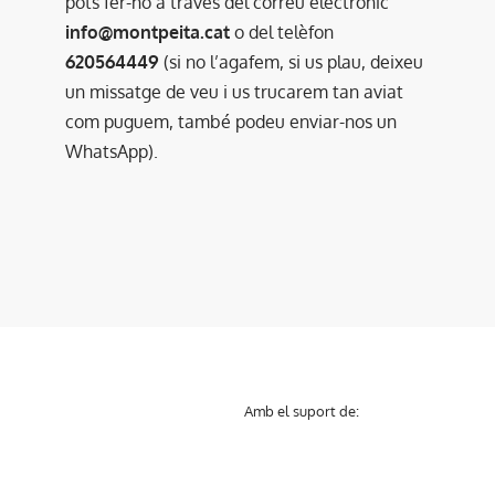
pots fer-ho a través del correu electrònic
info@montpeita.cat
o del telèfon
620564449
(si no l’agafem, si us plau, deixeu
un missatge de veu i us trucarem tan aviat
com puguem, també podeu enviar-nos un
WhatsApp).
Amb el suport de: