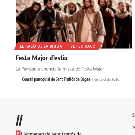
EL RACÓ DE LA BIBLIA
EL TEU RACÓ
Festa Major d’estiu
La Parròquia anuncia la missa de Festa Major
Consell parroquial de Sant Fruitós de Bages
4 de juliol de 2026
S
//
A
E
l Setmanari de Sant Fruitós de