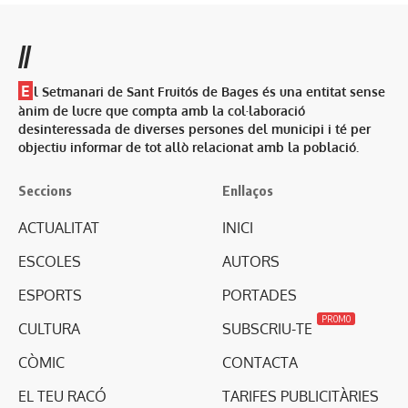
//
E
l Setmanari de Sant Fruitós de Bages és una entitat sense
ànim de lucre que compta amb la col·laboració
desinteressada de diverses persones del municipi i té per
objectiu informar de tot allò relacionat amb la població.
Seccions
Enllaços
ACTUALITAT
INICI
ESCOLES
AUTORS
ESPORTS
PORTADES
PROMO
CULTURA
SUBSCRIU-TE
CÒMIC
CONTACTA
EL TEU RACÓ
TARIFES PUBLICITÀRIES