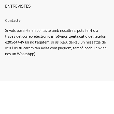
ENTREVISTES
Contacte
Si vols posar-te en contacte amb nosaltres, pots fer-ho a
través del correu electrònic
info@montpeita.cat
o del telèfon
620564449
(si no l’agafem, si us plau, deixeu un missatge de
veu i us trucarem tan aviat com puguem, també podeu enviar-
nos un WhatsApp).
Condicions generals de contractació
·
Avís legal
·
Política de privacitat
·
Política de cookies
Mitjà associat a:
Amb el suport de: