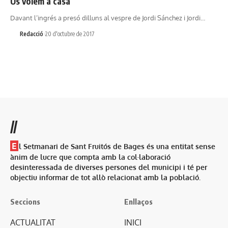
Us volem a casa
Davant l’ingrés a presó dilluns al vespre de Jordi Sánchez i Jordi…
Redacció
20 d'octubre de 2017
//
E
l Setmanari de Sant Fruitós de Bages és una entitat sense
ànim de lucre que compta amb la col·laboració
desinteressada de diverses persones del municipi i té per
objectiu informar de tot allò relacionat amb la població.
Seccions
Enllaços
ACTUALITAT
INICI