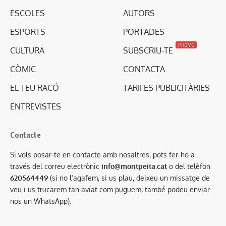
ESCOLES
AUTORS
ESPORTS
PORTADES
PROMO
CULTURA
SUBSCRIU-TE
CÒMIC
CONTACTA
EL TEU RACÓ
TARIFES PUBLICITÀRIES
ENTREVISTES
Contacte
Si vols posar-te en contacte amb nosaltres, pots fer-ho a
través del correu electrònic
info@montpeita.cat
o del telèfon
620564449
(si no l’agafem, si us plau, deixeu un missatge de
veu i us trucarem tan aviat com puguem, també podeu enviar-
nos un WhatsApp).