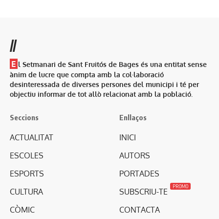
//
E
l Setmanari de Sant Fruitós de Bages és una entitat sense
ànim de lucre que compta amb la col·laboració
desinteressada de diverses persones del municipi i té per
objectiu informar de tot allò relacionat amb la població.
Seccions
Enllaços
ACTUALITAT
INICI
ESCOLES
AUTORS
ESPORTS
PORTADES
PROMO
CULTURA
SUBSCRIU-TE
CÒMIC
CONTACTA