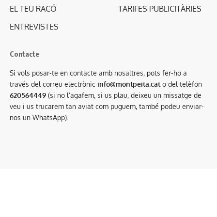
EL TEU RACÓ
TARIFES PUBLICITÀRIES
ENTREVISTES
Contacte
Si vols posar-te en contacte amb nosaltres, pots fer-ho a
través del correu electrònic
info@montpeita.cat
o del telèfon
620564449
(si no l’agafem, si us plau, deixeu un missatge de
veu i us trucarem tan aviat com puguem, també podeu enviar-
nos un WhatsApp).
Condicions generals de contractació
·
Avís legal
·
Política de privacitat
·
Política de cookies