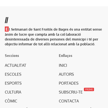
//
E
l Setmanari de Sant Fruitós de Bages és una entitat sense
ànim de lucre que compta amb la col·laboració
desinteressada de diverses persones del municipi i té per
objectiu informar de tot allò relacionat amb la població.
Seccions
Enllaços
ACTUALITAT
INICI
ESCOLES
AUTORS
ESPORTS
PORTADES
PROMO
CULTURA
SUBSCRIU-TE
CÒMIC
CONTACTA