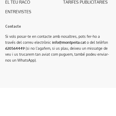
EL TEU RACÓ
TARIFES PUBLICITÀRIES
ENTREVISTES
Contacte
Si vols posar-te en contacte amb nosaltres, pots fer-ho a
través del correu electrònic
info@montpeita.cat
o del telèfon
620564449
(si no l’agafem, si us plau, deixeu un missatge de
veu i us trucarem tan aviat com puguem, també podeu enviar-
nos un WhatsApp).
Condicions generals de contractació
·
Avís legal
·
Política de privacitat
·
Política de cookies