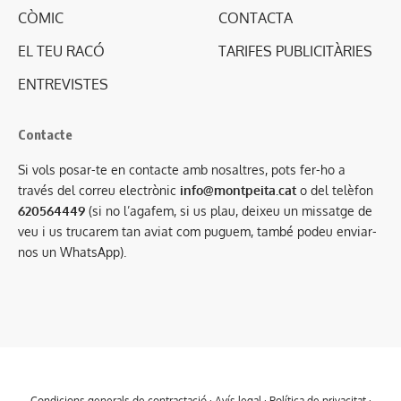
CÒMIC
CONTACTA
EL TEU RACÓ
TARIFES PUBLICITÀRIES
ENTREVISTES
Contacte
Si vols posar-te en contacte amb nosaltres, pots fer-ho a
través del correu electrònic
info@montpeita.cat
o del telèfon
620564449
(si no l’agafem, si us plau, deixeu un missatge de
veu i us trucarem tan aviat com puguem, també podeu enviar-
nos un WhatsApp).
Condicions generals de contractació
·
Avís legal
·
Política de privacitat
·