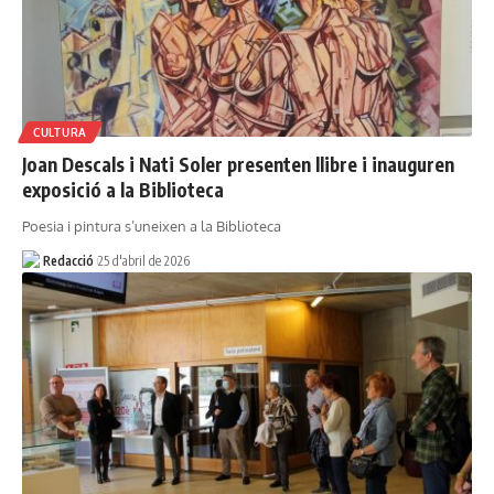
CULTURA
Joan Descals i Nati Soler presenten llibre i inauguren
exposició a la Biblioteca
Poesia i pintura s’uneixen a la Biblioteca
Redacció
25 d'abril de 2026