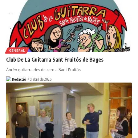
GENERAL
Club De La Guitarra Sant Fruitós de Bages
Aprèn guitarra des de zero a Sant Fruitós
Redacció
7 d'abril de 2026