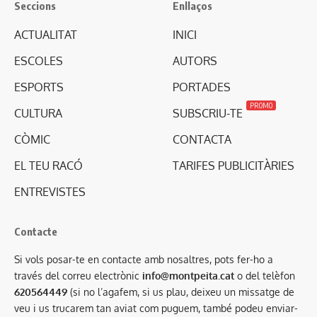
Seccions
Enllaços
ACTUALITAT
INICI
ESCOLES
AUTORS
ESPORTS
PORTADES
PROMO
CULTURA
SUBSCRIU-TE
CÒMIC
CONTACTA
EL TEU RACÓ
TARIFES PUBLICITÀRIES
ENTREVISTES
Contacte
Si vols posar-te en contacte amb nosaltres, pots fer-ho a
través del correu electrònic
info@montpeita.cat
o del telèfon
620564449
(si no l’agafem, si us plau, deixeu un missatge de
veu i us trucarem tan aviat com puguem, també podeu enviar-