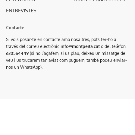
ENTREVISTES
Contacte
Si vols posar-te en contacte amb nosaltres, pots fer-ho a
través del correu electrònic
info@montpeita.cat
o del telèfon
620564449
(si no l’agafem, si us plau, deixeu un missatge de
veu i us trucarem tan aviat com puguem, també podeu enviar-
nos un WhatsApp).
Condicions generals de contractació
·
Avís legal
·
Política de privacitat
·
Política de cookies
Mitjà associat a:
Amb el suport de: