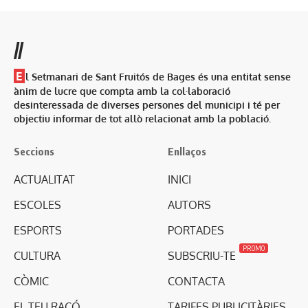
//
E
l Setmanari de Sant Fruitós de Bages és una entitat sense
ànim de lucre que compta amb la col·laboració
desinteressada de diverses persones del municipi i té per
objectiu informar de tot allò relacionat amb la població.
Seccions
Enllaços
ACTUALITAT
INICI
ESCOLES
AUTORS
ESPORTS
PORTADES
PROMO
CULTURA
SUBSCRIU-TE
CÒMIC
CONTACTA
EL TEU RACÓ
TARIFES PUBLICITÀRIES