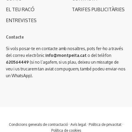
EL TEU RACÓ
TARIFES PUBLICITÀRIES
ENTREVISTES
Contacte
Si vols posar-te en contacte amb nosaltres, pots fer-ho a través
del correu electrònic
info@montpeita.cat
o del telèfon
620564449
(si no l’agafem, si us plau, deixeu un missatge de
veu i us trucarem tan aviat com puguem, també podeu enviar-nos
un WhatsApp).
Condicions generals de contractació
·
Avís legal
·
Política de privacitat
·
Política de cookies