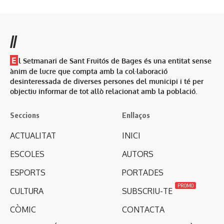
//
E
l Setmanari de Sant Fruitós de Bages és una entitat sense
ànim de lucre que compta amb la col·laboració
desinteressada de diverses persones del municipi i té per
objectiu informar de tot allò relacionat amb la població.
Seccions
Enllaços
ACTUALITAT
INICI
ESCOLES
AUTORS
ESPORTS
PORTADES
PROMO
CULTURA
SUBSCRIU-TE
CÒMIC
CONTACTA