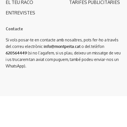
EL TEU RACÓ
TARIFES PUBLICITÀRIES
ENTREVISTES
Contacte
Si vols posar-te en contacte amb nosaltres, pots fer-ho a través
del correu electrònic
info@montpeita.cat
o del telèfon
620564449
(si no l’agafem, si us plau, deixeu un missatge de veu
i us trucarem tan aviat com puguem, també podeu enviar-nos un
WhatsApp).
Condicions generals de contractació
·
Avís legal
·
Política de privacitat
·
Política de cookies