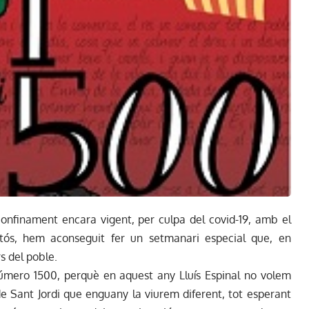
confinament encara vigent, per culpa del covid-19, amb el
itós, hem aconseguit fer un setmanari especial que, en
rs del poble.
úmero 1500, perquè en aquest any Lluís Espinal no volem
e Sant Jordi que enguany la viurem diferent, tot esperant