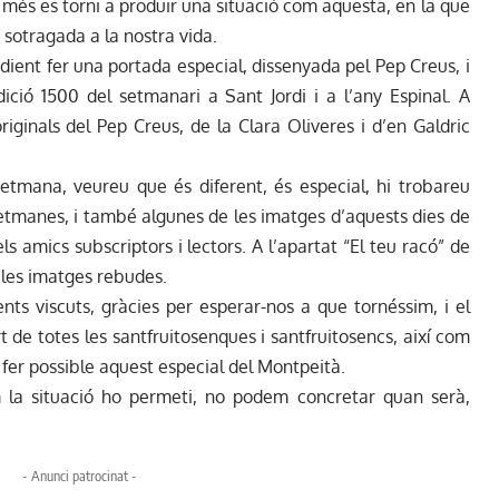
i més es torni a produir una situació com aquesta, en la que
sotragada a la nostra vida.
ient fer una portada especial, dissenyada pel Pep Creus, i
ció 1500 del setmanari a Sant Jordi i a l’any Espinal. A
originals del Pep Creus, de la Clara Oliveres i d’en Galdric
etmana, veureu que és diferent, és especial, hi trobareu
 setmanes, i també algunes de les imatges d’aquests dies de
s amics subscriptors i lectors. A l’apartat “El teu racó” de
e les imatges rebudes.
nts viscuts, gràcies per esperar-nos a que tornéssim, i el
 de totes les santfruitosenques i santfruitosencs, així com
fer possible aquest especial del Montpeità.
 la situació ho permeti, no podem concretar quan serà,
- Anunci patrocinat -