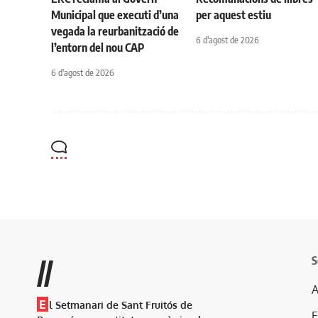
Municipal que executi d’una
per aquest estiu
vegada la reurbanització de
6 d'agost de 2026
l’entorn del nou CAP
6 d'agost de 2026
S
//
A
E
l Setmanari de Sant Fruitós de