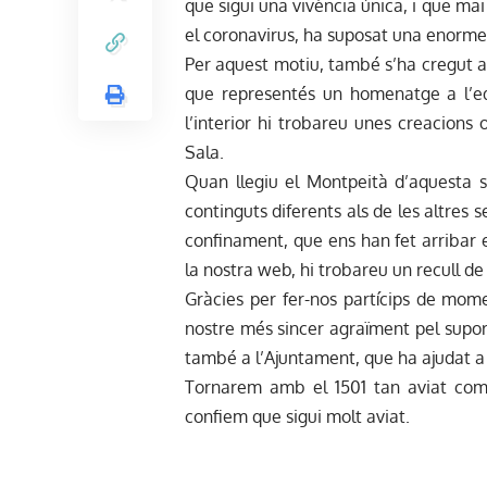
que sigui una vivència única, i que ma
el coronavirus, ha suposat una enorme 
Per aquest motiu, també s’ha cregut ad
que representés un homenatge a l’edi
l’interior hi trobareu unes creacions 
Sala.
Quan llegiu el Montpeità d’aquesta s
continguts diferents als de les altres
confinament, que ens han fet arribar el
la nostra web, hi trobareu un recull d
Gràcies per fer-nos partícips de mome
nostre més sincer agraïment pel suport
també a l’Ajuntament, que ha ajudat a 
Tornarem amb el 1501 tan aviat com
confiem que sigui molt aviat.