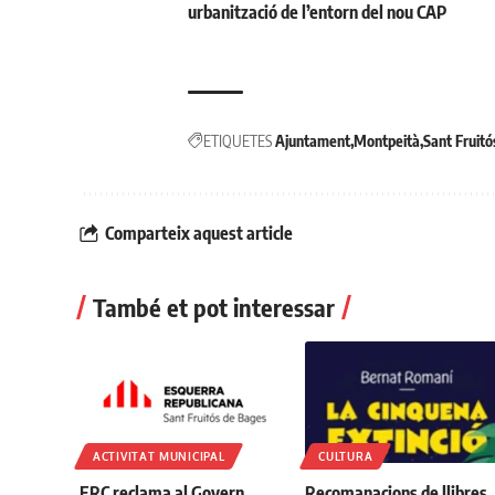
urbanització de l’entorn del nou CAP
ETIQUETES
Ajuntament
Montpeità
Sant Fruitó
Comparteix aquest article
També et pot interessar
ACTIVITAT MUNICIPAL
CULTURA
ERC reclama al Govern
Recomanacions de llibres