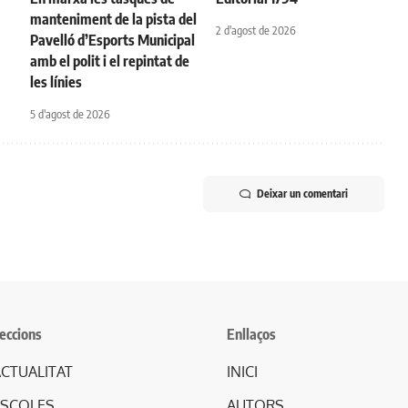
manteniment de la pista del
2 d'agost de 2026
Pavelló d’Esports Municipal
amb el polit i el repintat de
les línies
5 d'agost de 2026
Deixar un comentari
eccions
Enllaços
CTUALITAT
INICI
ESCOLES
AUTORS