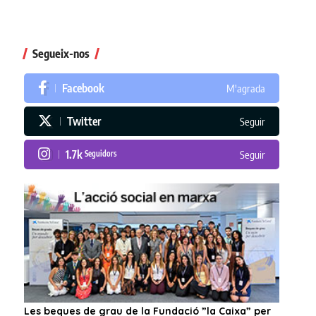
Segueix-nos
Facebook
M'agrada
Twitter
Seguir
1.7k
Seguidors
Seguir