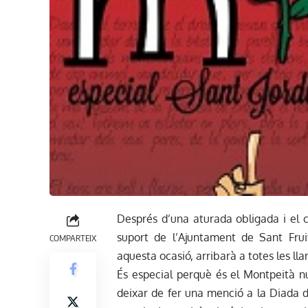
Després d’una aturada obligada i el 
suport de l’Ajuntament de Sant Fru
COMPARTEIX
aquesta ocasió, arribarà a totes les lla
És especial perquè és el Montpeità n
deixar de fer una menció a la Diada d