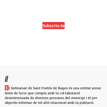
En paper i/o en digital
Escull el format que més t'agradi
Subscriu-te
//
E
l Setmanari de Sant Fruitós de Bages és una entitat sense
ànim de lucre que compta amb la col·laboració
desinteressada de diverses persones del municipi i té per
objectiu informar de tot allò relacionat amb la població.