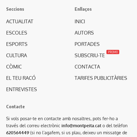
Seccions
Enllaços
ACTUALITAT
INICI
ESCOLES
AUTORS
ESPORTS
PORTADES
PROMO
CULTURA
SUBSCRIU-TE
CÒMIC
CONTACTA
EL TEU RACÓ
TARIFES PUBLICITÀRIES
ENTREVISTES
Contacte
Si vols posar-te en contacte amb nosaltres, pots fer-ho a
través del correu electrònic
info@montpeita.cat
o del telèfon
620564449
(si no l’agafem, si us plau, deixeu un missatge de