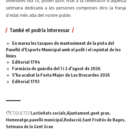
divendres dia 15, posen punt final a la celebració d’aquesta
setmana dedicada a les persones compreses dins la franja
d’edat més alta del nostre poble.
També et podria interessar
En marxa les tasques de manteniment de la pista del
Pavelló d’Esports Municipal amb el polit i el repintat de les
línies
Editorial 1794
Farmàcia de guàrdia del 1 i 2 d’agost de 2026
S’ha acabat la Festa Major de Les Brucardes 2026
Editorial 1793
ETIQUETES
1
activitats socials
Ajuntament
gent gran
Homenatge
pavelló municipal
Redacció
Sant Fruitós de Bages
Setmana de la Gent Gran