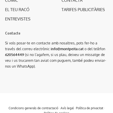
CÒMIC
CONTACTA
EL TEU RACÓ
TARIFES PUBLICITÀRIES
ENTREVISTES
Contacte
Si vols posar-te en contacte amb nosaltres, pots fer-ho a
través del correu electrònic
info@montpeita.cat
o del telèfon
620564449
(si no l’agafem, si us plau, deixeu un missatge de
veu i us trucarem tan aviat com puguem, també podeu enviar-
nos un WhatsApp).
Condicions generals de contractació
·
Avís legal
·
Política de privacitat
·