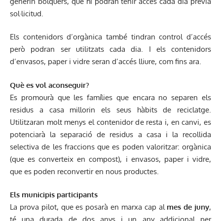
generin bolquers, que hi podran tenir accés cada dia prèvia
sol·licitud.
Els contenidors d’orgànica també tindran control d’accés
però podran ser utilitzats cada dia. I els contenidors
d’envasos, paper i vidre seran d’accés lliure, com fins ara.
Què es vol aconseguir?
Es promourà que les famílies que encara no separen els
residus a casa millorin els seus hàbits de reciclatge.
Utilitzaran molt menys el contenidor de resta i, en canvi, es
potenciarà la separació de residus a casa i la recollida
selectiva de les fraccions que es poden valoritzar: orgànica
(que es converteix en compost), i envasos, paper i vidre,
que es poden reconvertir en nous productes.
Els municipis participants
La prova pilot, que es posarà en marxa cap al
mes de juny
,
té una durada de dos anys i un any addicional per