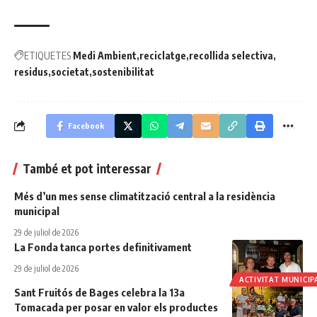
ETIQUETES
Medi Ambient
reciclatge
recollida selectiva
residus
societat
sostenibilitat
Facebook
També et pot interessar
Més d’un mes sense climatització central a la residència
municipal
29 de juliol de 2026
La Fonda tanca portes definitivament
29 de juliol de 2026
ACTIVITAT MUNICIP
Sant Fruitós de Bages celebra la 13a
Tomacada per posar en valor els productes