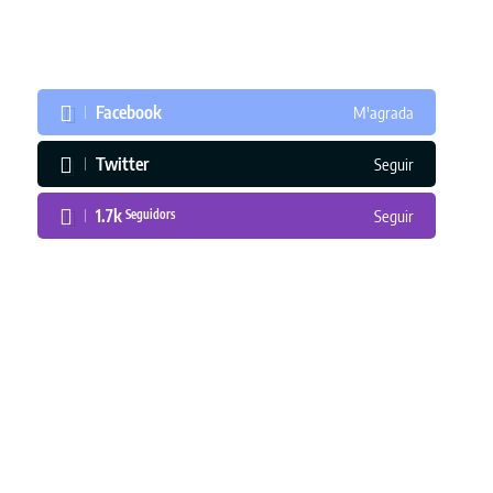
Facebook
M'agrada
Twitter
Seguir
1.7k
Seguidors
Seguir