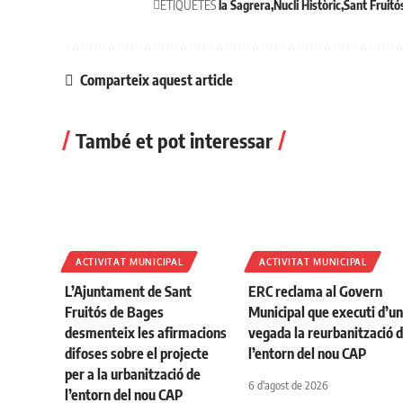
ETIQUETES
la Sagrera
Nucli Històric
Sant Fruitó
Comparteix aquest article
També et pot interessar
ACTIVITAT MUNICIPAL
ACTIVITAT MUNICIPAL
L’Ajuntament de Sant
ERC reclama al Govern
Fruitós de Bages
Municipal que executi d’u
desmenteix les afirmacions
vegada la reurbanització 
difoses sobre el projecte
l’entorn del nou CAP
per a la urbanització de
6 d'agost de 2026
l’entorn del nou CAP