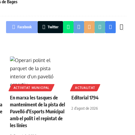
s de Bages
Facebook
Twitter
ACTIVITAT MUNICIPAL
ACTUALITAT
En marxa les tasques de
Editorial 1794
na
manteniment de la pista del
2 d'agost de 2026
de
Pavelló d’Esports Municipal
amb el polit i el repintat de
les línies