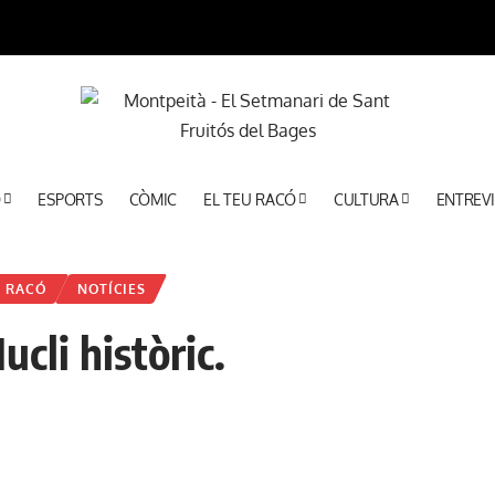
Ó
ESPORTS
CÒMIC
EL TEU RACÓ
CULTURA
ENTREVI
U RACÓ
NOTÍCIES
cli històric.