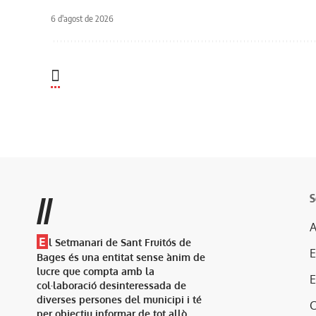
6 d'agost de 2026
S
//
A
E
l Setmanari de Sant Fruitós de
Bages és una entitat sense ànim de
lucre que compta amb la
col·laboració desinteressada de
diverses persones del municipi i té
per objectiu informar de tot allò