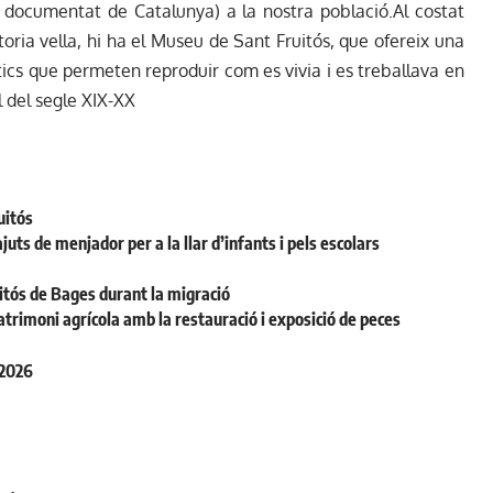
e documentat de Catalunya) a la nostra població.Al costat
ctoria vella, hi ha el Museu de Sant Fruitós, que ofereix una
ics que permeten reproduir com es vivia i es treballava en
l del segle XIX-XX
uitós
uts de menjador per a la llar d’infants i pels escolars
uitós de Bages durant la migració
atrimoni agrícola amb la restauració i exposició de peces
 2026