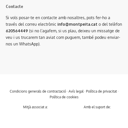
Contacte
Si vols posar-te en contacte amb nosaltres, pots fer-ho a
través del correu electrònic
info@montpeita.cat
o del telèfon
620564449
(si no l’agafem, si us plau, deixeu un missatge de
veu i us trucarem tan aviat com puguem, també podeu enviar-
nos un WhatsApp).
Condicions generals de contractació
·
Avís legal
·
Política de privacitat
·
Política de cookies
Mitjà associat a:
Amb el suport de: