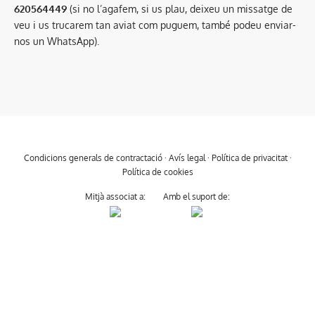
620564449
(si no l’agafem, si us plau, deixeu un missatge de
veu i us trucarem tan aviat com puguem, també podeu enviar-
nos un WhatsApp).
Condicions generals de contractació
·
Avís legal
·
Política de privacitat
·
Política de cookies
Mitjà associat a:
Amb el suport de: