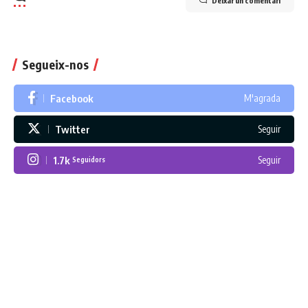
Deixar un comentari
Segueix-nos
Facebook
M'agrada
Twitter
Seguir
1.7k
Seguir
Seguidors