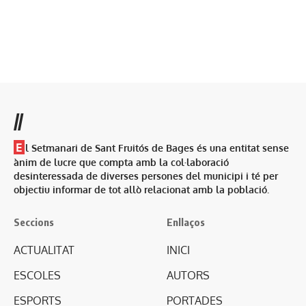
//
E
l Setmanari de Sant Fruitós de Bages és una entitat sense
ànim de lucre que compta amb la col·laboració
desinteressada de diverses persones del municipi i té per
objectiu informar de tot allò relacionat amb la població.
Seccions
Enllaços
ACTUALITAT
INICI
ESCOLES
AUTORS
ESPORTS
PORTADES