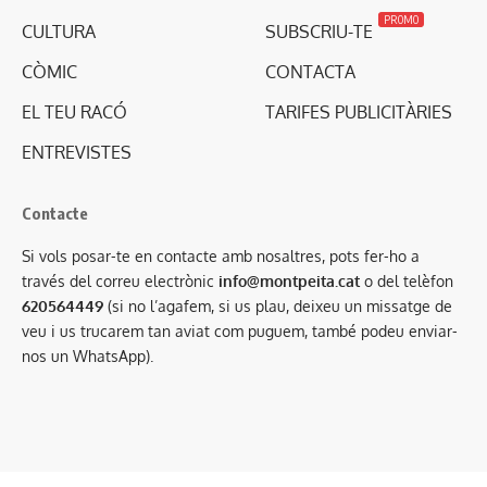
PROMO
CULTURA
SUBSCRIU-TE
CÒMIC
CONTACTA
EL TEU RACÓ
TARIFES PUBLICITÀRIES
ENTREVISTES
Contacte
Si vols posar-te en contacte amb nosaltres, pots fer-ho a
través del correu electrònic
info@montpeita.cat
o del telèfon
620564449
(si no l’agafem, si us plau, deixeu un missatge de
veu i us trucarem tan aviat com puguem, també podeu enviar-
nos un WhatsApp).