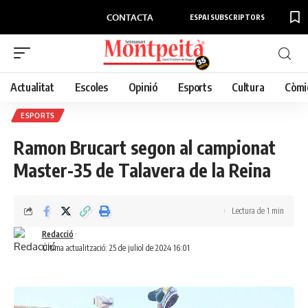
CONTACTA
ESPAI SUBSCRIPTORS
Actualitat
Escoles
Opinió
Esports
Cultura
Còmi
ESPORTS
Ramon Brucart segon al campionat
Master-35 de Talavera de la Reina
Lectura de 1 min
Redacció
Última actualització: 25 de juliol de 2024 16:01