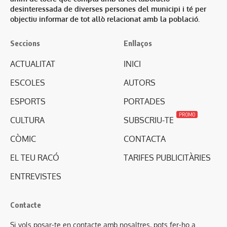
desinteressada de diverses persones del municipi i té per
objectiu informar de tot allò relacionat amb la població.
Seccions
Enllaços
ACTUALITAT
INICI
ESCOLES
AUTORS
ESPORTS
PORTADES
PROMO
CULTURA
SUBSCRIU-TE
CÒMIC
CONTACTA
EL TEU RACÓ
TARIFES PUBLICITÀRIES
ENTREVISTES
Contacte
Si vols posar-te en contacte amb nosaltres, pots fer-ho a