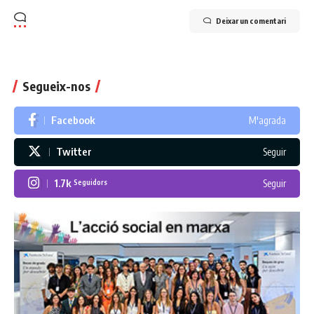
Deixar un comentari
Segueix-nos
Facebook
M'agrada
Twitter
Seguir
1.7k
Seguir
Seguidors