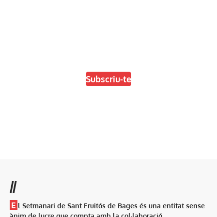
En paper i/o en digital
Escull el format que més t'agradi
Subscriu-te
//
E
l Setmanari de Sant Fruitós de Bages és una entitat sense
ànim de lucre que compta amb la col·laboració