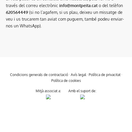
través del correu electrònic
info@montpeita.cat
o del telèfon
620564449
(si no l’agafem, si us plau, deixeu un missatge de
veu i us trucarem tan aviat com puguem, també podeu enviar-
nos un WhatsApp).
Condicions generals de contractació
·
Avís legal
·
Política de privacitat
·
Política de cookies
Mitjà associat a:
Amb el suport de: