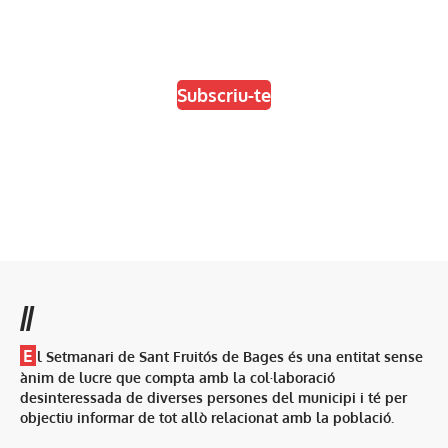
Escull el format que més t'agradi
Subscriu-te
//
E
l Setmanari de Sant Fruitós de Bages és una entitat sense
ànim de lucre que compta amb la col·laboració
desinteressada de diverses persones del municipi i té per
objectiu informar de tot allò relacionat amb la població.