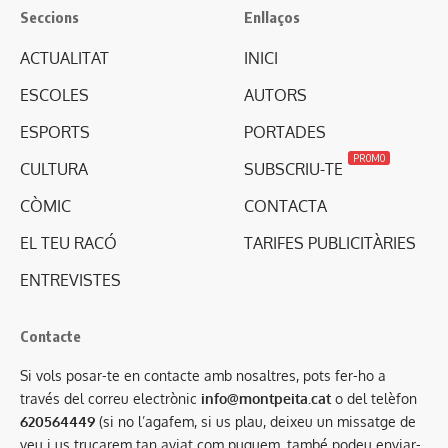
Seccions
Enllaços
ACTUALITAT
INICI
ESCOLES
AUTORS
ESPORTS
PORTADES
PROMO
CULTURA
SUBSCRIU-TE
CÒMIC
CONTACTA
EL TEU RACÓ
TARIFES PUBLICITÀRIES
ENTREVISTES
Contacte
Si vols posar-te en contacte amb nosaltres, pots fer-ho a
través del correu electrònic
info@montpeita.cat
o del telèfon
620564449
(si no l’agafem, si us plau, deixeu un missatge de
veu i us trucarem tan aviat com puguem, també podeu enviar-