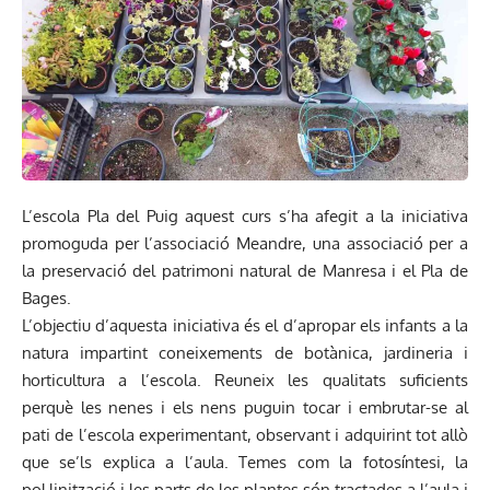
L’escola Pla del Puig aquest curs s’ha afegit a la iniciativa
promoguda per l’associació Meandre, una associació per a
la preservació del patrimoni natural de Manresa i el Pla de
Bages.
L’objectiu d’aquesta iniciativa és el d’apropar els infants a la
natura impartint coneixements de botànica, jardineria i
horticultura a l’escola. Reuneix les qualitats suficients
perquè les nenes i els nens puguin tocar i embrutar-se al
pati de l’escola experimentant, observant i adquirint tot allò
que se’ls explica a l’aula. Temes com la fotosíntesi, la
pol·linització i les parts de les plantes són tractades a l’aula i