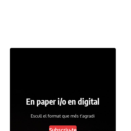
En paper i/o en digital
Escull el format que més t'agradi
Subscriu-te