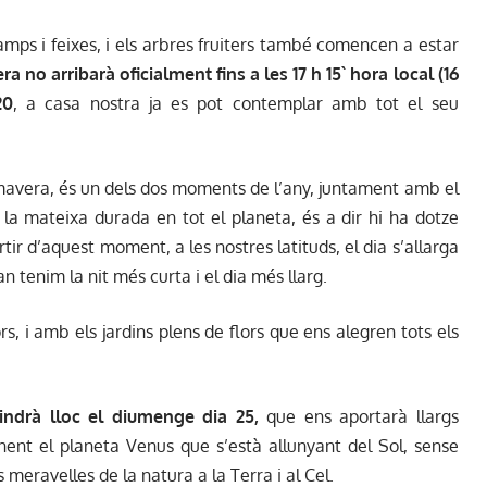
amps i feixes, i els arbres fruiters també comencen a estar
ra no arribarà oficialment fins a les 17 h 15` hora local (16
20
, a casa nostra ja es pot contemplar amb tot el seu
mavera, és un dels dos moments de l’any, juntament amb el
n la mateixa durada en tot el planeta, és a dir hi ha dotze
artir d’aquest moment, a les nostres latituds, el dia s’allarga
uan tenim la nit més curta i el dia més llarg.
rs, i amb els jardins plens de flors que ens alegren tots els
indrà lloc el diumenge dia 25,
que ens aportarà llargs
nt el planeta Venus que s’està allunyant del Sol, sense
meravelles de la natura a la Terra i al Cel.