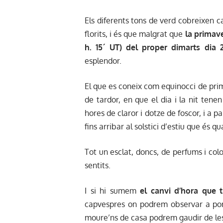
Els diferents tons de verd cobreixen c
florits, i és que malgrat que
la primave
h. 15´ UT) del proper dimarts dia 
esplendor.
El que es coneix com equinocci de pri
de tardor, en que el dia i la nit tene
hores de claror i dotze de foscor, i a p
fins arribar al solstici d’estiu que és q
Tot un esclat, doncs, de perfums i colo
sentits.
I si hi sumem
el canvi d’hora que t
capvespres on podrem observar a pone
moure’ns de casa podrem gaudir de les 