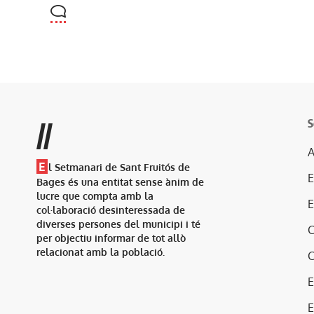
S
//
A
E
l Setmanari de Sant Fruitós de
Bages és una entitat sense ànim de
lucre que compta amb la
col·laboració desinteressada de
diverses persones del municipi i té
per objectiu informar de tot allò
relacionat amb la població.
E