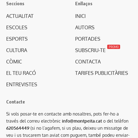
Seccions
Enllaços
ACTUALITAT
INICI
ESCOLES
AUTORS
ESPORTS
PORTADES
PROMO
CULTURA
SUBSCRIU-TE
CÒMIC
CONTACTA
EL TEU RACÓ
TARIFES PUBLICITÀRIES
ENTREVISTES
Contacte
Si vols posar-te en contacte amb nosaltres, pots fer-ho a
través del correu electrònic
info@montpeita.cat
o del telèfon
620564449
(si no l’agafem, si us plau, deixeu un missatge de
veu i us trucarem tan aviat com puguem, també podeu enviar-