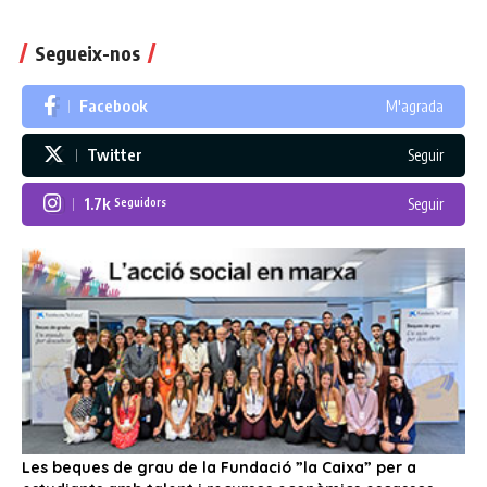
Segueix-nos
Facebook
M'agrada
Twitter
Seguir
1.7k
Seguir
Seguidors