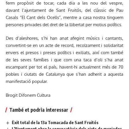
ferm propòsit de tocar, cada dia a les nou del vespre,
davant l’ajuntament de Sant Fruitós, del clàssic de Pau
Casals “El Cant dels Ocells”, mentre a casa nostra tinguem
persones privades del dret de la llibertat per motius polítics.
Des d’aleshores, s’hi han anat afegint músics i cantants,
convertint-se en un acte de record, recolzament i solidaritat
envers el presos i preses polítics i exiliats, així com també
de les seves famílies i que com una taca d’oli s’ha anat
escampant per tot el país, havent-hi actualment més de 70
pobles i ciutats de Catalunya que s’han adherit a aquesta
manifestació popular.
Brogit Difonem Cultura
També et podria interessar
Èxit total de la 13a Tomacada de Sant Fruitós
L’Ajuntament obre la convocatòria dels ajuts de menjador