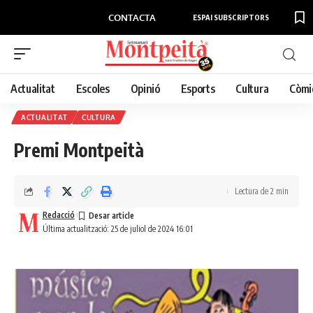
CONTACTA
ESPAI SUBSCRIPTORS
Actualitat
Escoles
Opinió
Esports
Cultura
Còmi
ACTUALITAT
CULTURA
Premi Montpeità
Lectura de 2 min
Redacció
Última actualització: 25 de juliol de 2024 16:01