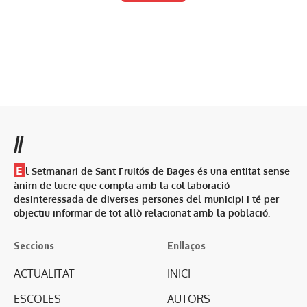
//
E
l Setmanari de Sant Fruitós de Bages és una entitat sense
ànim de lucre que compta amb la col·laboració
desinteressada de diverses persones del municipi i té per
objectiu informar de tot allò relacionat amb la població.
Seccions
Enllaços
ACTUALITAT
INICI
ESCOLES
AUTORS