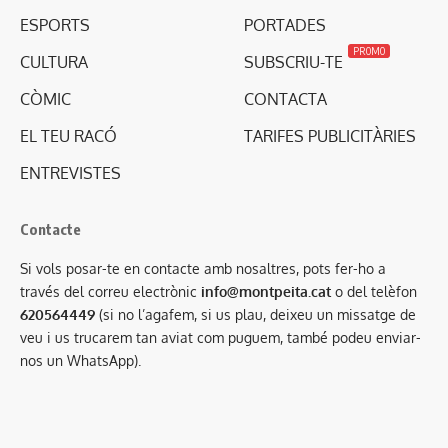
ESPORTS
PORTADES
PROMO
CULTURA
SUBSCRIU-TE
CÒMIC
CONTACTA
EL TEU RACÓ
TARIFES PUBLICITÀRIES
ENTREVISTES
Contacte
Si vols posar-te en contacte amb nosaltres, pots fer-ho a
través del correu electrònic
info@montpeita.cat
o del telèfon
620564449
(si no l’agafem, si us plau, deixeu un missatge de
veu i us trucarem tan aviat com puguem, també podeu enviar-
nos un WhatsApp).