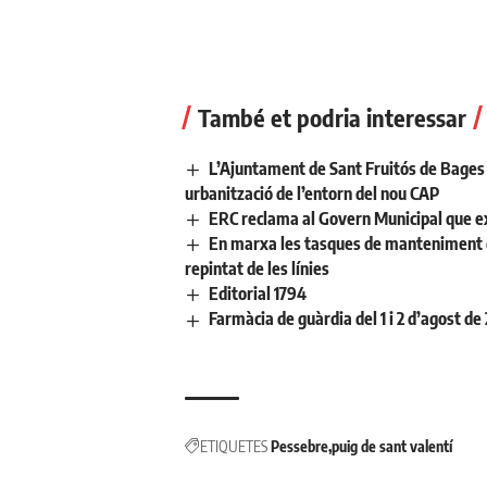
També et podria interessar
L’Ajuntament de Sant Fruitós de Bages 
urbanització de l’entorn del nou CAP
ERC reclama al Govern Municipal que ex
En marxa les tasques de manteniment de 
repintat de les línies
Editorial 1794
Farmàcia de guàrdia del 1 i 2 d’agost de
ETIQUETES
Pessebre
puig de sant valentí