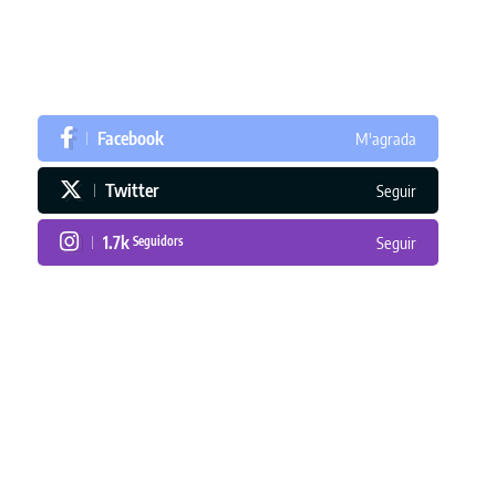
Facebook
M'agrada
Twitter
Seguir
1.7k
Seguidors
Seguir