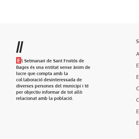
S
//
A
E
l Setmanari de Sant Fruitós de
Bages és una entitat sense ànim de
lucre que compta amb la
col·laboració desinteressada de
diverses persones del municipi i té
per objectiu informar de tot allò
relacionat amb la població.
E