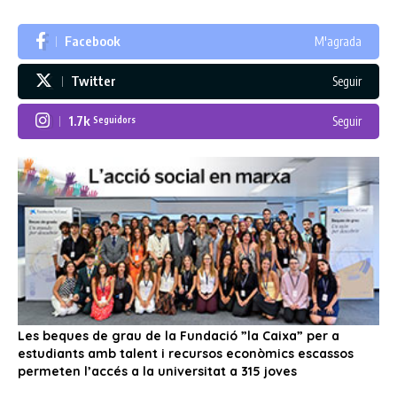
Facebook
M'agrada
Twitter
Seguir
1.7k
Seguir
Seguidors