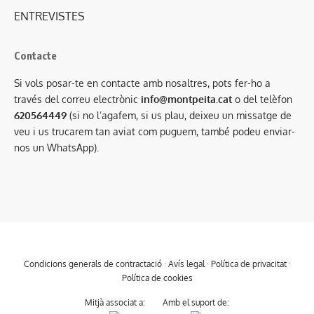
ENTREVISTES
Contacte
Si vols posar-te en contacte amb nosaltres, pots fer-ho a
través del correu electrònic
info@montpeita.cat
o del telèfon
620564449
(si no l’agafem, si us plau, deixeu un missatge de
veu i us trucarem tan aviat com puguem, també podeu enviar-
nos un WhatsApp).
Condicions generals de contractació
·
Avís legal
·
Política de privacitat
·
Política de cookies
Mitjà associat a:
Amb el suport de: