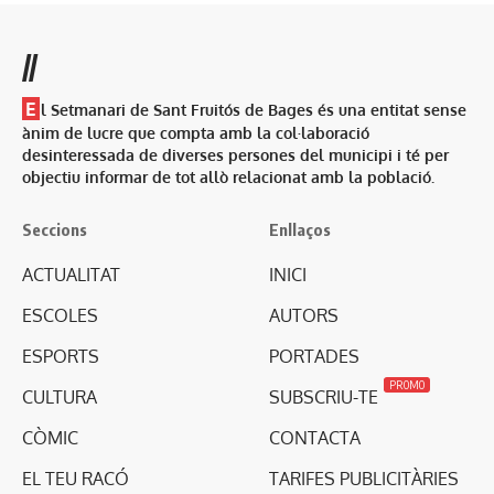
//
E
l Setmanari de Sant Fruitós de Bages és una entitat sense
ànim de lucre que compta amb la col·laboració
desinteressada de diverses persones del municipi i té per
objectiu informar de tot allò relacionat amb la població.
Seccions
Enllaços
ACTUALITAT
INICI
ESCOLES
AUTORS
ESPORTS
PORTADES
PROMO
CULTURA
SUBSCRIU-TE
CÒMIC
CONTACTA
EL TEU RACÓ
TARIFES PUBLICITÀRIES