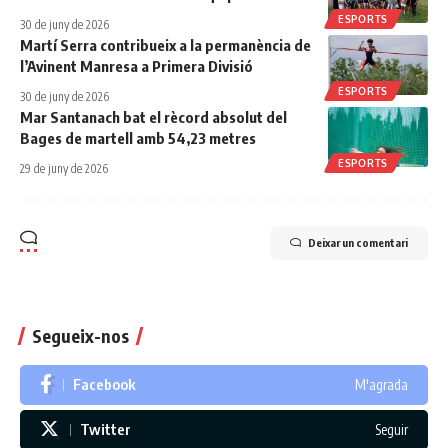
ESPORTS
30 de juny de 2026
Martí Serra contribueix a la permanència de
l’Avinent Manresa a Primera Divisió
ESPORTS
30 de juny de 2026
Mar Santanach bat el rècord absolut del
Bages de martell amb 54,23 metres
ESPORTS
29 de juny de 2026
Deixar un comentari
Segueix-nos
Facebook
M'agrada
Twitter
Seguir