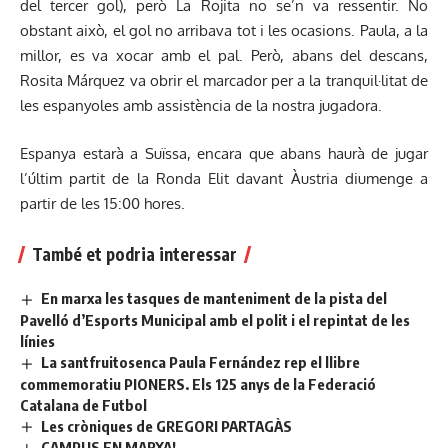
del tercer gol), però La Rojita no se’n va ressentir. No
obstant això, el gol no arribava tot i les ocasions. Paula, a la
millor, es va xocar amb el pal. Però, abans del descans,
Rosita Márquez va obrir el marcador per a la tranquil·litat de
les espanyoles amb assistència de la nostra jugadora.
Espanya estarà a Suïssa, encara que abans haurà de jugar
l’últim partit de la Ronda Elit davant Àustria diumenge a
partir de les 15:00 hores.
També et podria interessar
En marxa les tasques de manteniment de la pista del
Pavelló d’Esports Municipal amb el polit i el repintat de les
línies
La santfruitosenca Paula Fernández rep el llibre
commemoratiu PIONERS. Els 125 anys de la Federació
Catalana de Futbol
Les cròniques de GREGORI PARTAGÀS
CAMPUS EN MARXA!