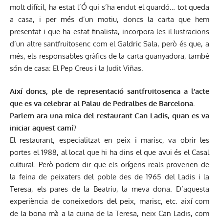
molt difícil, ha estat l’Ó qui s’ha endut el guardó… tot queda
a casa, i per més d’un motiu, doncs la carta que hem
presentat i que ha estat finalista, incorpora les il·lustracions
d’un altre santfruitosenc com el Galdric Sala, però és que, a
més, els responsables gràfics de la carta guanyadora, també
són de casa: El Pep Creus i la Judit Viñas.
Així doncs, ple de representació santfruitosenca a l’acte
que es va celebrar al Palau de Pedralbes de Barcelona.
Parlem ara una mica del restaurant Can Ladis, quan es va
iniciar aquest camí?
El restaurant, especialitzat en peix i marisc, va obrir les
portes el 1988, al local que hi ha dins el que avui és el Casal
cultural. Però podem dir que els orígens reals provenen de
la feina de peixaters del poble des de 1965 del Ladis i la
Teresa, els pares de la Beatriu, la meva dona. D’aquesta
experiència de coneixedors del peix, marisc, etc. així com
de la bona mà a la cuina de la Teresa, neix Can Ladis, com