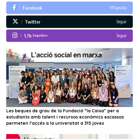
Facebook
M'agrada
Twitter
Seguir
1.7k
Seguir
Seguidors