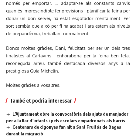
només per emportar, … adaptar-se als constants canvis
quan és imprescindible fer previsions i planificar la feina per
donar un bon servei, ha estat esgotador mentalment. Per
sort sembla que això per fi ha acabat i ara estem als nivells
de prepandèmia, treballant normalment.
Doncs moltes gràcies, Dani, felicitats per ser un dels tres
finalistes al Cartavins i enhorabona per la feina ben feta,
reconeguda arreu, també destacada diversos anys a la
prestigiosa Guia Michelin.
Moltes gràcies a vosaltres.
També et podria interessar
L’Ajuntament obre la convocatòria dels ajuts de menjador
per a la llar d’infants i pels escolars empadronats als barris
Centenars de cigonyes fan nit a Sant Fruitós de Bages
durant la migració