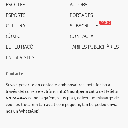
ESCOLES
AUTORS
ESPORTS
PORTADES
PROMO
CULTURA
SUBSCRIU-TE
CÒMIC
CONTACTA
EL TEU RACÓ
TARIFES PUBLICITÀRIES
ENTREVISTES
Contacte
Si vols posar-te en contacte amb nosaltres, pots fer-ho a
través del correu electrònic
info@montpeita.cat
o del telèfon
620564449
(si no l’agafem, si us plau, deixeu un missatge de
veu i us trucarem tan aviat com puguem, també podeu enviar-
nos un WhatsApp).