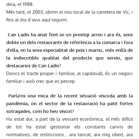
deia, el 1988.
Més tard, el 2003, obrim el nou local de la carretera de Vic, i
fins al dia d’avui aquí seguim.
Can Ladis ha anat fent-se un prestigi arreu i ara és, sens
dubte un dels restaurants de referència a la comarca i fora
d’ella, en la seva especialitat de peix i marisc, més enllà de
la indiscutible qualitat del producte que serviu, que
destacaries de Can Ladis?
Doncs el tracte proper i familiar, al capdavall, és un negoci
familiar i això crec que es percep.
Parla’ns una mica de la recent situació viscuda amb la
pandèmia, on el sector de la restauració ha patit fortes
sotragades, com ho heu viscut?
Ha estat dur, a part de la vessant econòmica, el més difícil
de tot ha estat gestionar els constants canvis de
normatives, de restriccions… ara tancat, ara mig obert, ara