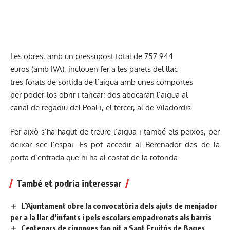
Les obres, amb un pressupost total de 757.944
euros (amb IVA), inclouen fer a les parets del llac
tres forats de sortida de l’aigua amb unes comportes
per poder-los obrir i tancar; dos abocaran l’aigua al
canal de regadiu del Poal i, el tercer, al de Viladordis.
Per això s’ha hagut de treure l’aigua i també els peixos, per
deixar sec l’espai. Es pot accedir al Berenador des de la
porta d’entrada que hi ha al costat de la rotonda.
També et podria interessar
L’Ajuntament obre la convocatòria dels ajuts de menjador
per a la llar d’infants i pels escolars empadronats als barris
Centenars de cigonyes fan nit a Sant Fruitós de Bages