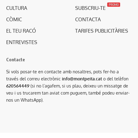
PROMO
CULTURA
SUBSCRIU-TE
CÒMIC
CONTACTA
EL TEU RACÓ
TARIFES PUBLICITÀRIES
ENTREVISTES
Contacte
Si vols posar-te en contacte amb nosaltres, pots fer-ho a
través del correu electrònic
info@montpeita.cat
o del telèfon
620564449
(si no l’agafem, si us plau, deixeu un missatge de
veu i us trucarem tan aviat com puguem, també podeu enviar-
nos un WhatsApp).