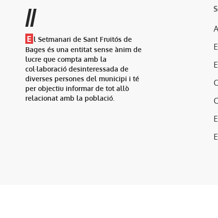
S
//
A
E
l Setmanari de Sant Fruitós de
Bages és una entitat sense ànim de
lucre que compta amb la
col·laboració desinteressada de
diverses persones del municipi i té
per objectiu informar de tot allò
relacionat amb la població.
E