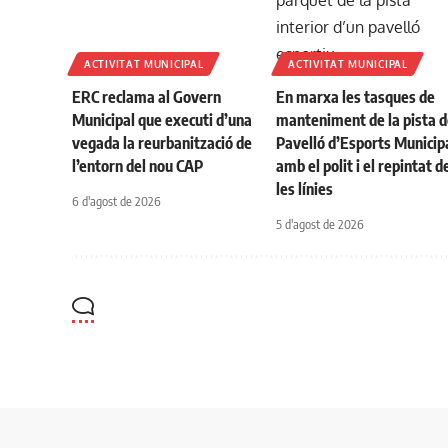
ACTIVITAT MUNICIPAL
ACTIVITAT MUNICIPAL
ERC reclama al Govern
En marxa les tasques de
Municipal que executi d’una
manteniment de la pista d
vegada la reurbanització de
Pavelló d’Esports Municip
l’entorn del nou CAP
amb el polit i el repintat d
les línies
6 d'agost de 2026
5 d'agost de 2026