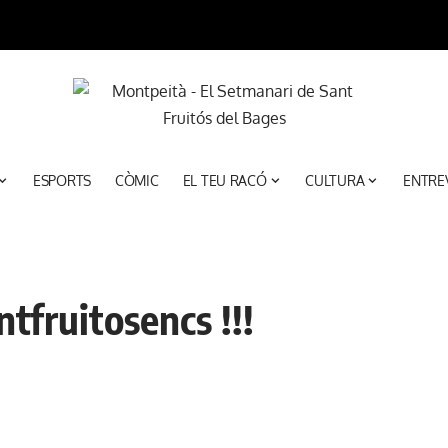
ESPORTS
CÒMIC
EL TEU RACÓ
CULTURA
ENTRE
tfruitosencs !!!