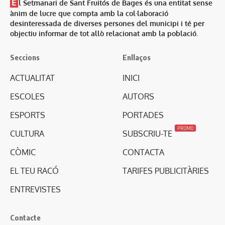
E
l Setmanari de Sant Fruitós de Bages és una entitat sense
ànim de lucre que compta amb la col·laboració
desinteressada de diverses persones del municipi i té per
objectiu informar de tot allò relacionat amb la població.
Seccions
Enllaços
ACTUALITAT
INICI
ESCOLES
AUTORS
ESPORTS
PORTADES
PROMO
CULTURA
SUBSCRIU-TE
CÒMIC
CONTACTA
EL TEU RACÓ
TARIFES PUBLICITÀRIES
ENTREVISTES
Contacte