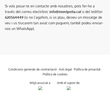
Si vols posar-te en contacte amb nosaltres, pots fer-ho a
través del correu electrònic
info@montpeita.cat
o del telèfon
620564449
(si no l’agafem, si us plau, deixeu un missatge de
veu i us trucarem tan aviat com puguem, també podeu enviar-
nos un WhatsApp).
Condicions generals de contractació
·
Avís legal
·
Política de privacitat
·
Política de cookies
Mitjà associat a:
Amb el suport de: