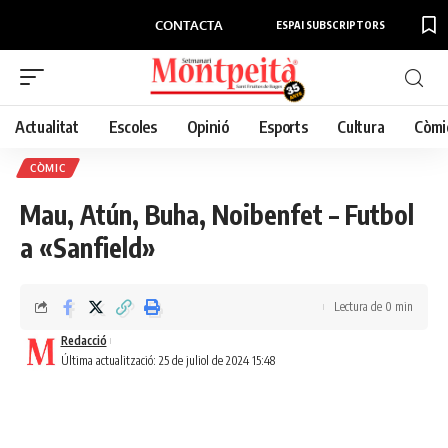
CONTACTA
ESPAI SUBSCRIPTORS
Actualitat
Escoles
Opinió
Esports
Cultura
Còmi
CÒMIC
Mau, Atún, Buha, Noibenfet – Futbol
a «Sanfield»
Lectura de 0 min
Redacció
Última actualització: 25 de juliol de 2024 15:48