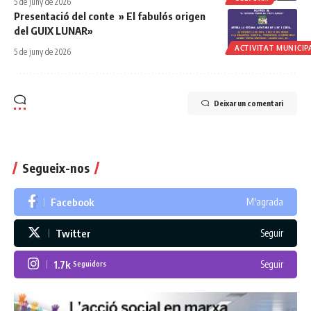
5 de juny de 2026
Presentació del conte » El fabulós origen
del GUIX LUNAR»
ACTIVITAT MUNICIP
5 de juny de 2026
Deixar un comentari
Segueix-nos
Facebook
M'agrada
Twitter
Seguir
1.7k
Seguir
Seguidors