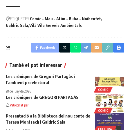
ETIQUETES
Comic - Mau - Atún - Buha - Noibenfet
Galdric Sala
Vilà Vila Serveis Ambientals
Facebook
També et pot interessar
Les cròniques de Gregori Partagàs i
l’ambient preelectoral
CÒMIC
28 de juny de 2026
Les cròniques de GREGORI PARTAGÀS
Patrocinat per
CÒMIC
Presentació a la Biblioteca del nou conte de
Teresa Montsech i Galdric Sala
CULTURA