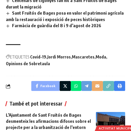
Centenars de cigonyes fan nit a Sant Fruitós de Bages
durant la migració
Sant Fruitós de Bages posa en valor el patrimoni agrícola
amb la restauració i exposició de peces històriques
Farmàcia de guàrdia del 8 i 9 d’agost de 2026
ETIQUETES
Covid-19
Jordi Morros
Mascaretes
Moda
Opinions de Sobretaula
Facebook
També et pot interessar
L’Ajuntament de Sant Fruitós de Bages
desmenteix les afirmacions difoses sobre el
projecte per a la urbanització de l’entorn
ACTIVITAT MUNICIP