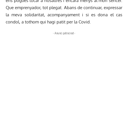
ens pogués tocar a nosaltres i encara menys al món sencer.
Que emprenyador, tot plegat. Abans de continuar, expressar
la meva solidaritat, acompanyament i si es dona el cas
condol, a tothom qui hagi patit per la Covid.
- Anunci patrocinat -