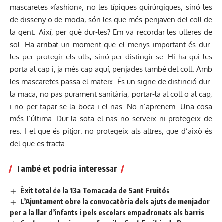
mascaretes «fashion», no les típiques quirúrgiques, sinó les
de disseny o de moda, són les que més penjaven del coll de
la gent. Així, per què dur-les? Em va recordar les ulleres de
sol. Ha arribat un moment que el menys important és dur-
les per protegir els ulls, sinó per distingir-se. Hi ha qui les
porta al cap i, ja més cap aquí, penjades també del coll. Amb
les mascaretes passa el mateix. És un signe de distinció dur-
la maca, no pas purament sanitària, portar-la al coll o al cap,
i no per tapar-se la boca i el nas. No n’aprenem. Una cosa
més l’última. Dur-la sota el nas no serveix ni protegeix de
res. I el que és pitjor: no protegeix als altres, que d’això és
del que es tracta.
També et podria interessar
Èxit total de la 13a Tomacada de Sant Fruitós
L’Ajuntament obre la convocatòria dels ajuts de menjador
per a la llar d’infants i pels escolars empadronats als barris