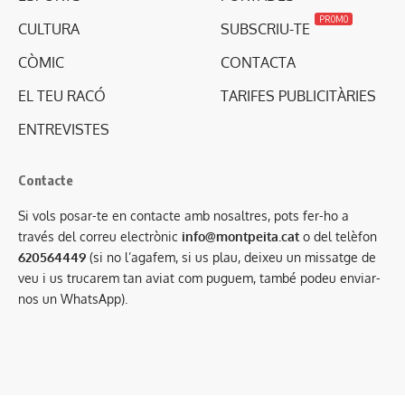
PROMO
CULTURA
SUBSCRIU-TE
CÒMIC
CONTACTA
EL TEU RACÓ
TARIFES PUBLICITÀRIES
ENTREVISTES
Contacte
Si vols posar-te en contacte amb nosaltres, pots fer-ho a
través del correu electrònic
info@montpeita.cat
o del telèfon
620564449
(si no l’agafem, si us plau, deixeu un missatge de
veu i us trucarem tan aviat com puguem, també podeu enviar-
nos un WhatsApp).