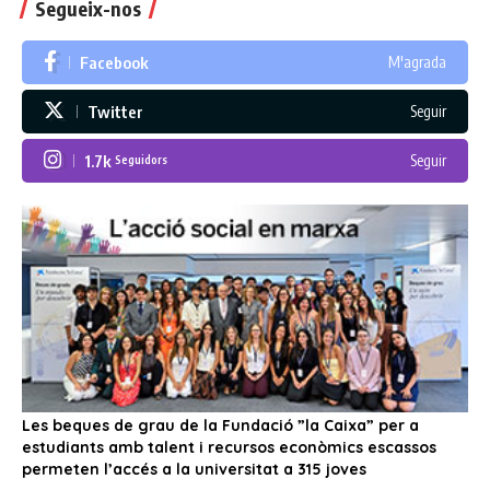
Segueix-nos
Facebook
M'agrada
Twitter
Seguir
1.7k
Seguir
Seguidors