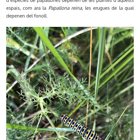
d’espècies de papallones depenen de les plantes d’aquests
espais, com ara la
Papallona reina
, les erugues de la qual
depenen del fonoll.