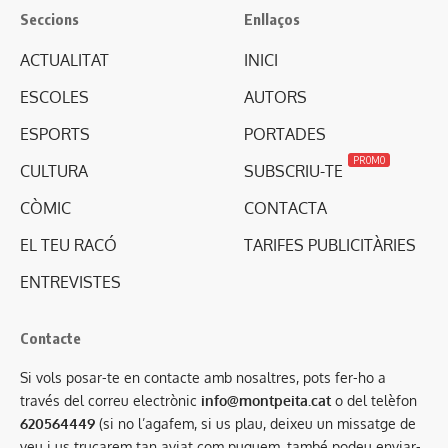
Seccions
Enllaços
ACTUALITAT
INICI
ESCOLES
AUTORS
ESPORTS
PORTADES
PROMO
CULTURA
SUBSCRIU-TE
CÒMIC
CONTACTA
EL TEU RACÓ
TARIFES PUBLICITÀRIES
ENTREVISTES
Contacte
Si vols posar-te en contacte amb nosaltres, pots fer-ho a
través del correu electrònic
info@montpeita.cat
o del telèfon
620564449
(si no l’agafem, si us plau, deixeu un missatge de
veu i us trucarem tan aviat com puguem, també podeu enviar-