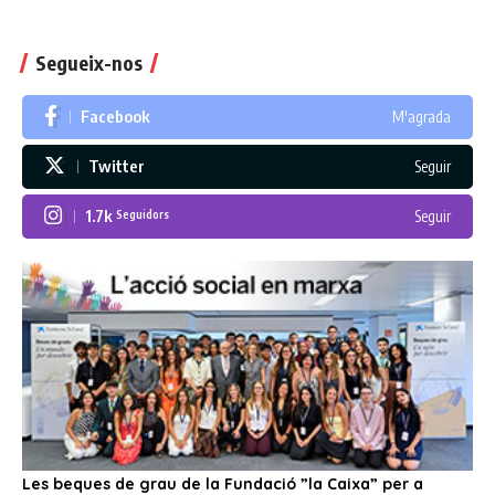
Segueix-nos
Facebook
M'agrada
Twitter
Seguir
1.7k
Seguir
Seguidors