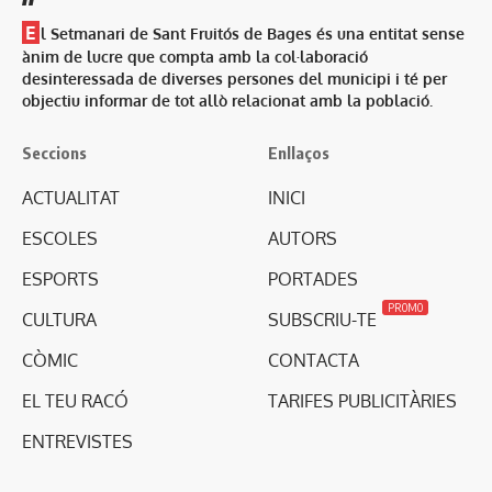
E
l Setmanari de Sant Fruitós de Bages és una entitat sense
ànim de lucre que compta amb la col·laboració
desinteressada de diverses persones del municipi i té per
objectiu informar de tot allò relacionat amb la població.
Seccions
Enllaços
ACTUALITAT
INICI
ESCOLES
AUTORS
ESPORTS
PORTADES
PROMO
CULTURA
SUBSCRIU-TE
CÒMIC
CONTACTA
EL TEU RACÓ
TARIFES PUBLICITÀRIES
ENTREVISTES