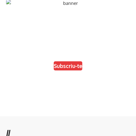
En paper i/o en digital
Escull el format que més t'agradi
Subscriu-te
//