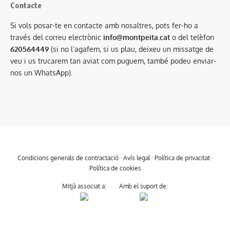
Contacte
Si vols posar-te en contacte amb nosaltres, pots fer-ho a
través del correu electrònic
info@montpeita.cat
o del telèfon
620564449
(si no l’agafem, si us plau, deixeu un missatge de
veu i us trucarem tan aviat com puguem, també podeu enviar-
nos un WhatsApp).
Condicions generals de contractació
·
Avís legal
·
Política de privacitat
·
Política de cookies
Mitjà associat a:
Amb el suport de: