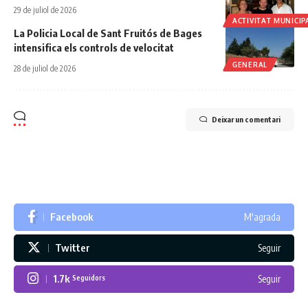
29 de juliol de 2026
ACTIVITAT MUNICIP
La Policia Local de Sant Fruitós de Bages
intensifica els controls de velocitat
GENERAL
28 de juliol de 2026
Deixar un comentari
Facebook
M'agrada
Twitter
Seguir
1.7k
Seguir
Seguidors