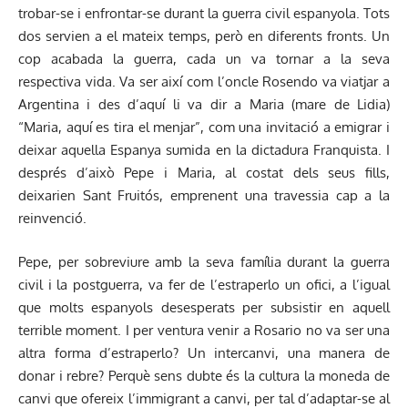
trobar-se i enfrontar-se durant la guerra civil espanyola. Tots
dos servien a el mateix temps, però en diferents fronts. Un
cop acabada la guerra, cada un va tornar a la seva
respectiva vida. Va ser així com l’oncle Rosendo va viatjar a
Argentina i des d’aquí li va dir a Maria (mare de Lidia)
“Maria, aquí es tira el menjar”, com una invitació a emigrar i
deixar aquella Espanya sumida en la dictadura Franquista. I
després d’això Pepe i Maria, al costat dels seus fills,
deixarien Sant Fruitós, emprenent una travessia cap a la
reinvenció.
Pepe, per sobreviure amb la seva família durant la guerra
civil i la postguerra, va fer de l’estraperlo un ofici, a l’igual
que molts espanyols desesperats per subsistir en aquell
terrible moment. I per ventura venir a Rosario no va ser una
altra forma d’estraperlo? Un intercanvi, una manera de
donar i rebre? Perquè sens dubte és la cultura la moneda de
canvi que ofereix l’immigrant a canvi, per tal d’adaptar-se al