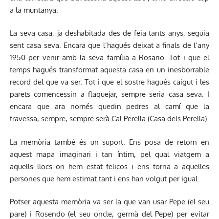
a la muntanya.
La seva casa, ja deshabitada des de feia tants anys, seguia
sent casa seva. Encara que l’hagués deixat a finals de l’any
1950 per venir amb la seva família a Rosario. Tot i que el
temps hagués transformat aquesta casa en un inesborrable
record del que va ser. Tot i que el sostre hagués caigut i les
parets comencessin a flaquejar, sempre seria casa seva. I
encara que ara només quedin pedres al camí que la
travessa, sempre, sempre serà Cal Perella (Casa dels Perella).
La memòria també és un suport. Ens posa de retorn en
aquest mapa imaginari i tan íntim, pel qual viatgem a
aquells llocs on hem estat feliços i ens torna a aquelles
persones que hem estimat tant i ens han volgut per igual.
Potser aquesta memòria va ser la que van usar Pepe (el seu
pare) i Rosendo (el seu oncle, germà del Pepe) per evitar