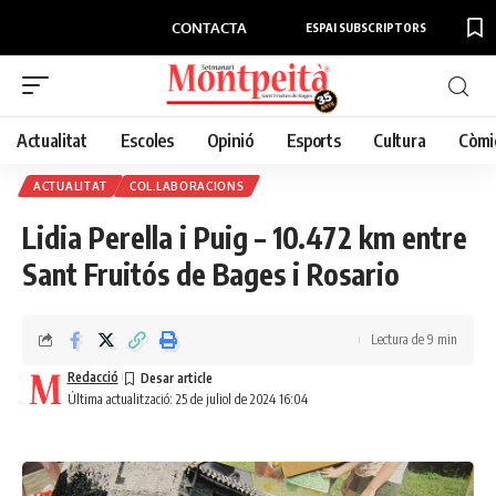
CONTACTA
ESPAI SUBSCRIPTORS
Actualitat
Escoles
Opinió
Esports
Cultura
Còmi
ACTUALITAT
COL.LABORACIONS
Lidia Perella i Puig – 10.472 km entre
Sant Fruitós de Bages i Rosario
Lectura de 9 min
Redacció
Última actualització: 25 de juliol de 2024 16:04