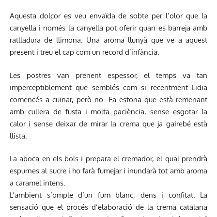
Aquesta dolçor es veu envaïda de sobte per l’olor que la
canyella i només la canyella pot oferir quan es barreja amb
ratlladura de llimona. Una aroma llunyà que ve a aquest
present i treu el cap com un record d’infància.
Les postres van prenent espessor, el temps va tan
imperceptiblement que semblés com si recentment Lidia
comencés a cuinar, però no. Fa estona que està remenant
amb cullera de fusta i molta paciència, sense esgotar la
calor i sense deixar de mirar la crema que ja gairebé està
llista.
La aboca en els bols i prepara el cremador, el qual prendrà
espurnes al sucre i ho farà fumejar i inundarà tot amb aroma
a caramel intens.
L’ambient s’omple d’un fum blanc, dens i confitat. La
sensació que el procés d’elaboració de la crema catalana