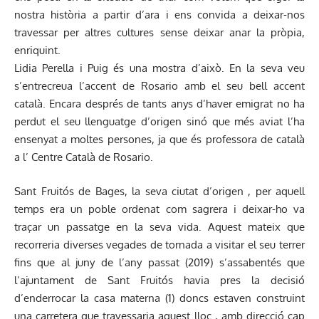
nostra història a partir d’ara i ens convida a deixar-nos
travessar per altres cultures sense deixar anar la pròpia,
enriquint.
Lidia Perella i Puig és una mostra d’això. En la seva veu
s’entrecreua l’accent de Rosario amb el seu bell accent
català. Encara després de tants anys d’haver emigrat no ha
perdut el seu llenguatge d’origen sinó que més aviat l’ha
ensenyat a moltes persones, ja que és professora de català
a l’ Centre Català de Rosario.
Sant Fruitós de Bages, la seva ciutat d’origen , per aquell
temps era un poble ordenat com sagrera i deixar-ho va
traçar un passatge en la seva vida. Aquest mateix que
recorreria diverses vegades de tornada a visitar el seu terrer
fins que al juny de l’any passat (2019) s’assabentés que
l’ajuntament de Sant Fruitós havia pres la decisió
d’enderrocar la casa materna (1) doncs estaven construint
una carretera que travessaria aquest lloc , amb direcció cap