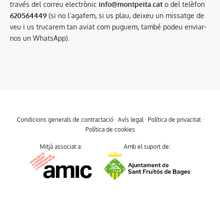
través del correu electrònic
info@montpeita.cat
o del telèfon
620564449
(si no l’agafem, si us plau, deixeu un missatge de
veu i us trucarem tan aviat com puguem, també podeu enviar-
nos un WhatsApp).
Condicions generals de contractació
·
Avís legal
·
Política de privacitat
·
Política de cookies
Mitjà associat a:
Amb el suport de: