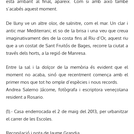
està arribant al final, apareix. Com si amb això també
s’acabés aquest moment.
De lluny ve un altre olor, de salnitre, com el mar. Un clar i
antic mar Mediterrani; el so de la brisa i una veu que creua
imaginativament des de la costa fins al Riu d’Or, aquest riu
que a un costat de Sant Fruitós de Bages, recorre la ciutat a
través dels horts, a la regió de Manresa.
Entre la sal i la dolçor de la memòria és evident que el
moment no acaba, sinó que recentment comença amb el
primer mos que tot ho omple d’espècies i nous records.
Andrea Salerno Jácome, fotògrafa i escriptora veneçolana
resident a Rosario.
(1).- Casa enderrocada el 2 de maig del 2013, per urbanitzar
el carrer de les Escoles.
Recopilació i nota de Jaume Grandia