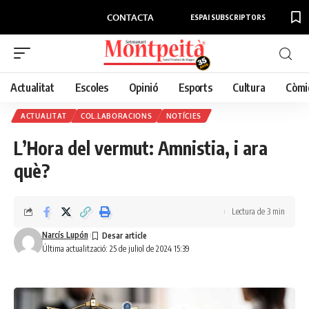
CONTACTA
ESPAI SUBSCRIPTORS
Actualitat
Escoles
Opinió
Esports
Cultura
Còmi
ACTUALITAT
COL.LABORACIONS
NOTÍCIES
L’Hora del vermut: Amnistia, i ara
què?
Lectura de 3 min
Narcís Lupón
Última actualització: 25 de juliol de 2024 15:39