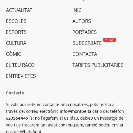
ACTUALITAT
INICI
ESCOLES
AUTORS
ESPORTS
PORTADES
PROMO
CULTURA
SUBSCRIU-TE
CÒMIC
CONTACTA
EL TEU RACÓ
TARIFES PUBLICITÀRIES
ENTREVISTES
Contacte
Si vols posar-te en contacte amb nosaltres, pots fer-ho a
través del correu electrònic
info@montpeita.cat
o del telèfon
620564449
(si no l’agafem, si us plau, deixeu un missatge de
veu i us trucarem tan aviat com puguem, també podeu enviar-
nos un WhatsApp).