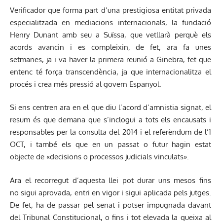
Verificador que forma part d’una prestigiosa entitat privada
especialitzada en mediacions internacionals, la fundació
Henry Dunant amb seu a Suïssa, que vetllarà perquè els
acords avancin i es compleixin, de fet, ara fa unes
setmanes, ja i va haver la primera reunió a Ginebra, fet que
entenc té força transcendència, ja que internacionalitza el
procés i crea més pressió al govern Espanyol.
Si ens centren ara en el que diu l’acord d’amnistia signat, el
resum és que demana que s’inclogui a tots els encausats i
responsables per la consulta del 2014 i el referèndum de l’1
OCT, i també els que en un passat o futur hagin estat
objecte de «decisions o processos judicials vinculats».
Ara el recorregut d’aquesta llei pot durar uns mesos fins
no sigui aprovada, entri en vigor i sigui aplicada pels jutges.
De fet, ha de passar pel senat i potser impugnada davant
del Tribunal Constitucional, o fins i tot elevada la queixa al