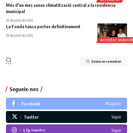
Més d’un mes sense climatització central a la residència
municipal
29 de juliol de 2026
La Fonda tanca portes definitivament
29 de juliol de 2026
ACTIVITAT MUNICIP
Deixar un comentari
Segueix-nos
Facebook
M'agrada
Twitter
Seguir
1.7k
Seguir
Seguidors