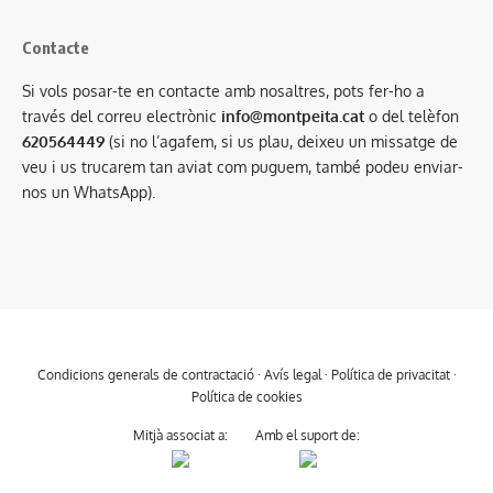
Contacte
Si vols posar-te en contacte amb nosaltres, pots fer-ho a
través del correu electrònic
info@montpeita.cat
o del telèfon
620564449
(si no l’agafem, si us plau, deixeu un missatge de
veu i us trucarem tan aviat com puguem, també podeu enviar-
nos un WhatsApp).
Condicions generals de contractació
·
Avís legal
·
Política de privacitat
·
Política de cookies
Mitjà associat a:
Amb el suport de: