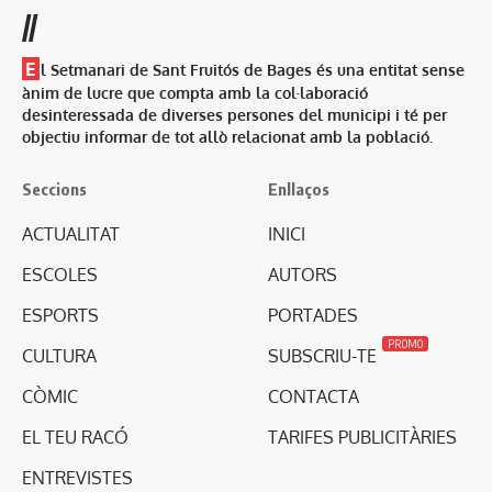
//
E
l Setmanari de Sant Fruitós de Bages és una entitat sense
ànim de lucre que compta amb la col·laboració
desinteressada de diverses persones del municipi i té per
objectiu informar de tot allò relacionat amb la població.
Seccions
Enllaços
ACTUALITAT
INICI
ESCOLES
AUTORS
ESPORTS
PORTADES
PROMO
CULTURA
SUBSCRIU-TE
CÒMIC
CONTACTA
EL TEU RACÓ
TARIFES PUBLICITÀRIES
ENTREVISTES