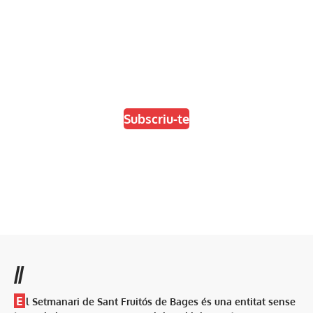
En paper i/o en digital
Escull el format que més t'agradi
Subscriu-te
//
E
l Setmanari de Sant Fruitós de Bages és una entitat sense