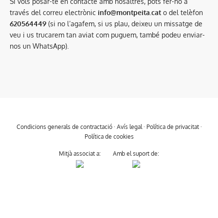
Si vols posar-te en contacte amb nosaltres, pots fer-ho a
través del correu electrònic
info@montpeita.cat
o del telèfon
620564449
(si no l’agafem, si us plau, deixeu un missatge de
veu i us trucarem tan aviat com puguem, també podeu enviar-
nos un WhatsApp).
Condicions generals de contractació
·
Avís legal
·
Política de privacitat
·
Política de cookies
Mitjà associat a:
Amb el suport de: