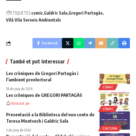
ETIQUETES
comic
Galdric Sala
Gregori Partagàs
Vilà Vila Serveis Ambientals
Facebook
També et pot interessar
Les cròniques de Gregori Partagàs i
l’ambient preelectoral
CÒMIC
28 de juny de 2026
Les cròniques de GREGORI PARTAGÀS
Patrocinat per
CÒMIC
Presentació a la Biblioteca del nou conte de
Teresa Montsech i Galdric Sala
CULTURA
5 de juny de 2026