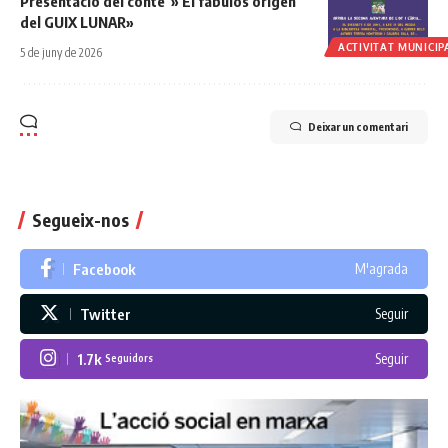
Presentació del conte » El fabulós origen
del GUIX LUNAR»
ACTIVITAT MUNICIP
5 de juny de 2026
Deixar un comentari
Segueix-nos
Facebook
M'agrada
Twitter
Seguir
1.7k
Seguir
Seguidors