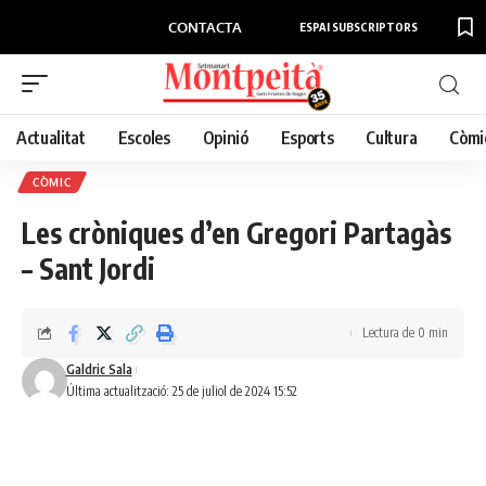
CONTACTA
ESPAI SUBSCRIPTORS
Actualitat
Escoles
Opinió
Esports
Cultura
Còmi
CÒMIC
Les cròniques d’en Gregori Partagàs
– Sant Jordi
Lectura de 0 min
Galdric Sala
Última actualització: 25 de juliol de 2024 15:52