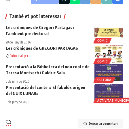
També et pot interessar
Les cròniques de Gregori Partagàs i
l’ambient preelectoral
CÒMIC
28 de juny de 2026
Les cròniques de GREGORI PARTAGÀS
Patrocinat per
CÒMIC
Presentació a la Biblioteca del nou conte de
Teresa Montsech i Galdric Sala
CULTURA
5 de juny de 2026
Presentació del conte » El fabulós origen
del GUIX LUNAR»
ACTIVITAT MUNICIP
5 de juny de 2026
Deixar un comentari