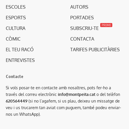
ESCOLES
AUTORS
ESPORTS
PORTADES
PROMO
CULTURA
SUBSCRIU-TE
CÒMIC
CONTACTA
EL TEU RACÓ
TARIFES PUBLICITÀRIES
ENTREVISTES
Contacte
Si vols posar-te en contacte amb nosaltres, pots fer-ho a
través del correu electrònic
info@montpeita.cat
o del telèfon
620564449
(si no l’agafem, si us plau, deixeu un missatge de
veu i us trucarem tan aviat com puguem, també podeu enviar-
nos un WhatsApp).