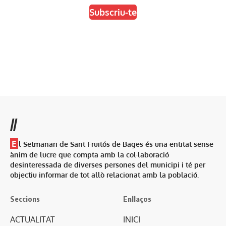
Subscriu-te
//
E
l Setmanari de Sant Fruitós de Bages és una entitat sense
ànim de lucre que compta amb la col·laboració
desinteressada de diverses persones del municipi i té per
objectiu informar de tot allò relacionat amb la població.
Seccions
Enllaços
ACTUALITAT
INICI