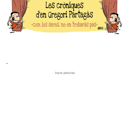
_
- Anunci patrocinat -