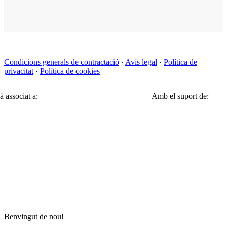
Condicions generals de contractació
·
Avís legal
·
Política de
privacitat
·
Política de cookies
à associat a:
Amb el suport de:
Benvingut de nou!