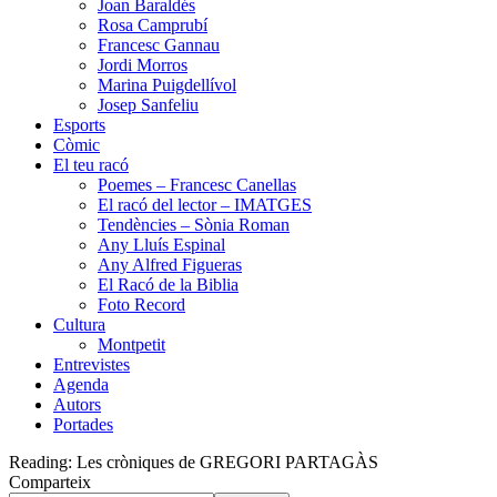
Joan Baraldés
Rosa Camprubí
Francesc Gannau
Jordi Morros
Marina Puigdellívol
Josep Sanfeliu
Esports
Còmic
El teu racó
Poemes – Francesc Canellas
El racó del lector – IMATGES
Tendències – Sònia Roman
Any Lluís Espinal
Any Alfred Figueras
El Racó de la Biblia
Foto Record
Cultura
Montpetit
Entrevistes
Agenda
Autors
Portades
Reading:
Les cròniques de GREGORI PARTAGÀS
Comparteix