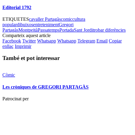
Editorial 1792
ETIQUETES
cavaller Partagàs
comic
cultura
popular
dibuixos
entreteniment
Gregori
Partagàs
Montpeità
Passatemps
Portada
Sant Jordi
trobar diferències
Comparteix aquest article
Facebook
Twitter
Whatsapp
Whatsapp
Telegram
Email
Copiar
enllaç
Imprimir
També et pot interessar
Còmic
Les cròniques de GREGORI PARTAGÀS
Patrocinat per