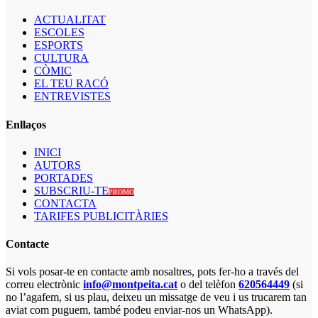
ACTUALITAT
ESCOLES
ESPORTS
CULTURA
CÒMIC
EL TEU RACÓ
ENTREVISTES
Enllaços
INICI
AUTORS
PORTADES
SUBSCRIU-TE
PROMO
CONTACTA
TARIFES PUBLICITÀRIES
Contacte
Si vols posar-te en contacte amb nosaltres, pots fer-ho a través del
correu electrònic
info@montpeita.cat
o del telèfon
620564449
(si
no l’agafem, si us plau, deixeu un missatge de veu i us trucarem tan
aviat com puguem, també podeu enviar-nos un WhatsApp).