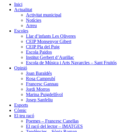
Inici
Actualitat
Activitat municipal
Notícies
Arreu
Escoles
Llar d’infants Les Oliveres
CEIP Monsenyor Gibert
CEIP Pla del Puig
Escola Paidos
Institut Gerbert d’Aurillac
Escola de Música i Arts Navarcles – Sant Fruitós
Opinió
Joan Baraldés
Rosa Camprubí
Francesc Gannau
Jordi Morros
Marina Puigdellívol
Josep Sanfeliu
Esports
Còmic
El teu racó
Poemes – Francesc Canellas
El racó del lector – IMATGES
Tendències – Sònia Roman