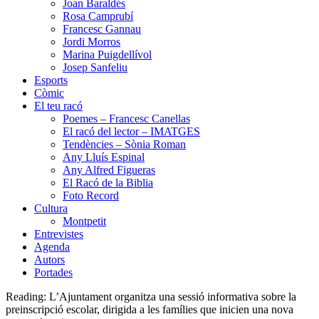
Joan Baraldés
Rosa Camprubí
Francesc Gannau
Jordi Morros
Marina Puigdellívol
Josep Sanfeliu
Esports
Còmic
El teu racó
Poemes – Francesc Canellas
El racó del lector – IMATGES
Tendències – Sònia Roman
Any Lluís Espinal
Any Alfred Figueras
El Racó de la Biblia
Foto Record
Cultura
Montpetit
Entrevistes
Agenda
Autors
Portades
Reading:
L’Ajuntament organitza una sessió informativa sobre la
preinscripció escolar, dirigida a les famílies que inicien una nova