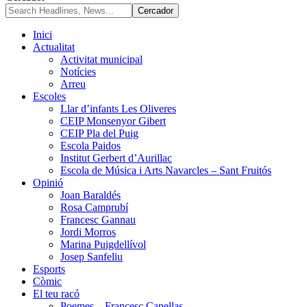
Inici
Actualitat
Activitat municipal
Notícies
Arreu
Escoles
Llar d’infants Les Oliveres
CEIP Monsenyor Gibert
CEIP Pla del Puig
Escola Paidos
Institut Gerbert d’Aurillac
Escola de Música i Arts Navarcles – Sant Fruitós
Opinió
Joan Baraldés
Rosa Camprubí
Francesc Gannau
Jordi Morros
Marina Puigdellívol
Josep Sanfeliu
Esports
Còmic
El teu racó
Poemes – Francesc Canellas