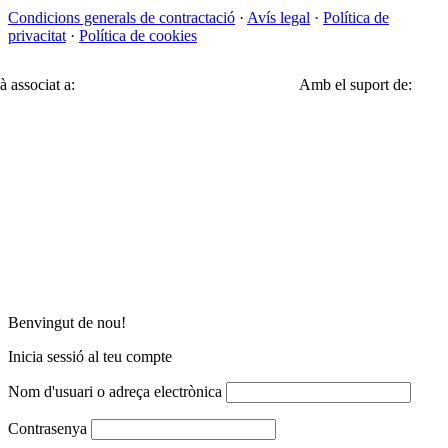
Condicions generals de contractació
·
Avís legal
·
Política de
privacitat
·
Política de cookies
à associat a:
Amb el suport de:
Benvingut de nou!
Inicia sessió al teu compte
Nom d'usuari o adreça electrònica
Contrasenya