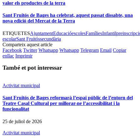
valor els productes de la terra
Sant Fruitós de Bages ha celebrat, aquest passat dissabte, una
nova edició del Mercat de la Terra
ETIQUETES
Ajuntament
Educació
escoles
Famílies
Infantil
preinscripci
escolar
Sant Fruitós
secundària
Comparteix aquest article
Facebook
Twitter
Whatsapp
Whatsapp
Telegram
Email
Copiar
enllaç
Imprimir
També et pot interessar
Activitat municipal
Sant Fruitós de Bages reformarà l’espai públic de l’entorn del
Teatre Casal Cultural per millorar-ne l’accessibilitat i la
funcionalitat
25 de juliol de 2026
Activitat municipal