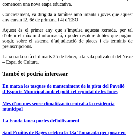
comencen una nova etapa educativa.
Concretament, va dirigida a famílies amb infants i joves que aquest
any cursin I2, 6è de primària i 4t d’ESO.
Aquest és el primer any que s’impulsa aquesta xerrada, per tal
d’oferir el màxim d’informació, i poder resoldre dubtes que puguin
sorgir, sobre el sistema d’adjudicació de places i els terminis de
preinscripcions.
La xerrada serà el dimarts 25 de febrer, a la sala polivalent del Nexe
– Espai de Cultura.
També et podria interessar
En marxa les tasques de manteniment de la pista del Pavelló
d’Esports Municipal amb el polit i el repintat de les línies
Més d’un mes sense climatització central a la residència
municipal
La Fonda tanca portes definitivament
Sant Fruitós de Bages celebra la 13a Tomacada per posar en