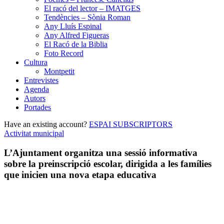
El racó del lector – IMATGES
Tendències – Sònia Roman
Any Lluís Espinal
Any Alfred Figueras
El Racó de la Biblia
Foto Record
Cultura
Montpetit
Entrevistes
Agenda
Autors
Portades
Have an existing account?
ESPAI SUBSCRIPTORS
Activitat municipal
L’Ajuntament organitza una sessió informativa
sobre la preinscripció escolar, dirigida a les famílies
que inicien una nova etapa educativa