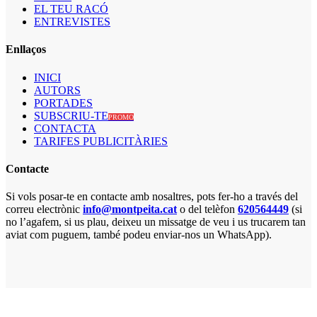
EL TEU RACÓ
ENTREVISTES
Enllaços
INICI
AUTORS
PORTADES
SUBSCRIU-TE
PROMO
CONTACTA
TARIFES PUBLICITÀRIES
Contacte
Si vols posar-te en contacte amb nosaltres, pots fer-ho a través del
correu electrònic
info@montpeita.cat
o del telèfon
620564449
(si
no l’agafem, si us plau, deixeu un missatge de veu i us trucarem tan
aviat com puguem, també podeu enviar-nos un WhatsApp).