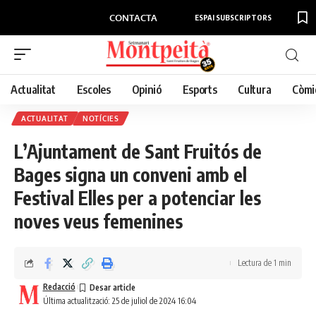
CONTACTA
ESPAI SUBSCRIPTORS
Actualitat
Escoles
Opinió
Esports
Cultura
Còmi
ACTUALITAT
NOTÍCIES
L’Ajuntament de Sant Fruitós de
Bages signa un conveni amb el
Festival Elles per a potenciar les
noves veus femenines
Lectura de 1 min
Redacció
Última actualització: 25 de juliol de 2024 16:04