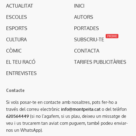
ACTUALITAT
INICI
ESCOLES
AUTORS
ESPORTS
PORTADES
PROMO
CULTURA
SUBSCRIU-TE
CÒMIC
CONTACTA
EL TEU RACÓ
TARIFES PUBLICITÀRIES
ENTREVISTES
Contacte
Si vols posar-te en contacte amb nosaltres, pots fer-ho a
través del correu electrònic
info@montpeita.cat
o del telèfon
620564449
(si no l’agafem, si us plau, deixeu un missatge de
veu i us trucarem tan aviat com puguem, també podeu enviar-
nos un WhatsApp).