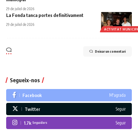
29 de juliol de 2026
La Fonda tanca portes definitivament
29 de juliol de 2026
ACTIVITAT MUNICIP
Deixar un comentari
Segueix-nos
Facebook
M'agrada
Twitter
Seguir
1.7k
Seguir
Seguidors