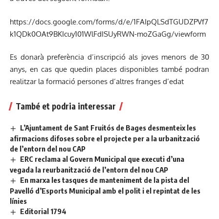
https://docs.google.com/forms/d/e/1FAIpQLSdTGUDZPVf7
k1QDk0OAt9BKIcuy101WlFdISUyRWN-moZGaGg/viewform
Es donarà preferència d’inscripció als joves menors de 30
anys, en cas que quedin places disponibles també podran
realitzar la formació persones d’altres franges d’edat
També et podria interessar
L’Ajuntament de Sant Fruitós de Bages desmenteix les
afirmacions difoses sobre el projecte per a la urbanització
de l’entorn del nou CAP
ERC reclama al Govern Municipal que executi d’una
vegada la reurbanització de l’entorn del nou CAP
En marxa les tasques de manteniment de la pista del
Pavelló d’Esports Municipal amb el polit i el repintat de les
línies
Editorial 1794