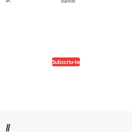
En paper i/o en digital
Escull el format que més t'agradi
Subscriu-te
//