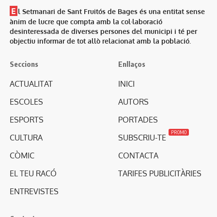
E
l Setmanari de Sant Fruitós de Bages és una entitat sense
ànim de lucre que compta amb la col·laboració
desinteressada de diverses persones del municipi i té per
objectiu informar de tot allò relacionat amb la població.
Seccions
Enllaços
ACTUALITAT
INICI
ESCOLES
AUTORS
ESPORTS
PORTADES
PROMO
CULTURA
SUBSCRIU-TE
CÒMIC
CONTACTA
EL TEU RACÓ
TARIFES PUBLICITÀRIES
ENTREVISTES