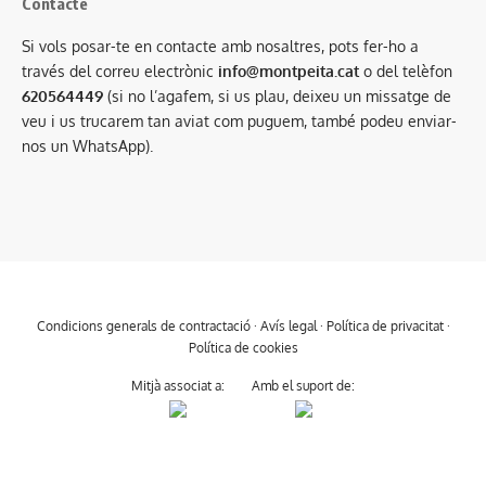
Contacte
Si vols posar-te en contacte amb nosaltres, pots fer-ho a
través del correu electrònic
info@montpeita.cat
o del telèfon
620564449
(si no l’agafem, si us plau, deixeu un missatge de
veu i us trucarem tan aviat com puguem, també podeu enviar-
nos un WhatsApp).
Condicions generals de contractació
·
Avís legal
·
Política de privacitat
·
Política de cookies
Mitjà associat a:
Amb el suport de: