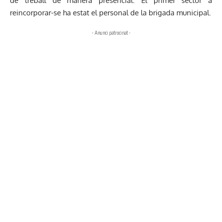
de treball de manera presencial. El primer sector a
reincorporar-se ha estat el personal de la brigada municipal.
- Anunci patrocinat -