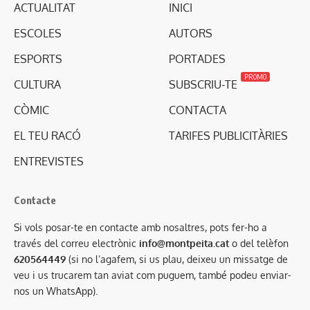
ACTUALITAT
INICI
ESCOLES
AUTORS
ESPORTS
PORTADES
PROMO
CULTURA
SUBSCRIU-TE
CÒMIC
CONTACTA
EL TEU RACÓ
TARIFES PUBLICITÀRIES
ENTREVISTES
Contacte
Si vols posar-te en contacte amb nosaltres, pots fer-ho a
través del correu electrònic
info@montpeita.cat
o del telèfon
620564449
(si no l’agafem, si us plau, deixeu un missatge de
veu i us trucarem tan aviat com puguem, també podeu enviar-
nos un WhatsApp).