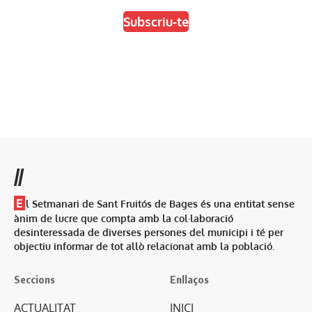
Subscriu-te
//
E
l Setmanari de Sant Fruitós de Bages és una entitat sense
ànim de lucre que compta amb la col·laboració
desinteressada de diverses persones del municipi i té per
objectiu informar de tot allò relacionat amb la població.
Seccions
Enllaços
ACTUALITAT
INICI