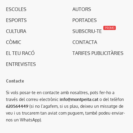
ESCOLES
AUTORS
ESPORTS
PORTADES
PROMO
CULTURA
SUBSCRIU-TE
CÒMIC
CONTACTA
EL TEU RACÓ
TARIFES PUBLICITÀRIES
ENTREVISTES
Contacte
Si vols posar-te en contacte amb nosaltres, pots fer-ho a
través del correu electrònic
info@montpeita.cat
o del telèfon
620564449
(si no l’agafem, si us plau, deixeu un missatge de
veu i us trucarem tan aviat com puguem, també podeu enviar-
nos un WhatsApp).