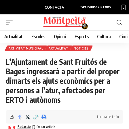
CONTACTA
ESPAI SUBSCRIPTORS
Actualitat
Escoles
Opinió
Esports
Cultura
Còmi
ACTIVITAT MUNICIPAL
ACTUALITAT
NOTÍCIES
L’Ajuntament de Sant Fruitós de
Bages ingressarà a partir del proper
dimarts els ajuts econòmics per a
persones a l’atur, afectades per
ERTO i autònoms
Lectura de 1 min
Redacció