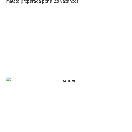
En paper i/o en digital
Escull el format que més t'agradi