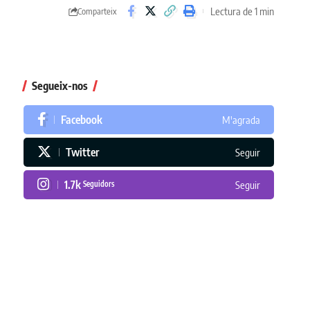
Lectura de 1 min
Comparteix
Segueix-nos
Facebook
M'agrada
Twitter
Seguir
1.7k
Seguidors
Seguir