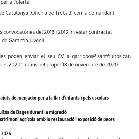
per a l’oferta.
ó de Catalunya (Oficina de Treball) com a demandant
s convocatòries del 2018 i 2019, ni estar contractat
 de Garantia Juvenil.
ades poden enviar el seu CV a
garridoos@santfruitos.cat
,
tiques 2020” abans del proper 18 de novembre de 2020.
juts de menjador per a la llar d’infants i pels escolars
uitós de Bages durant la migració
patrimoni agrícola amb la restauració i exposició de peces
e 2026