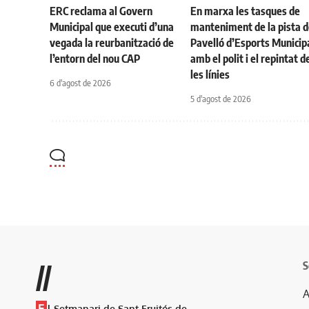
ERC reclama al Govern
En marxa les tasques de
Municipal que executi d’una
manteniment de la pista d
vegada la reurbanització de
Pavelló d’Esports Municip
l’entorn del nou CAP
amb el polit i el repintat d
les línies
6 d'agost de 2026
5 d'agost de 2026
S
//
A
E
l Setmanari de Sant Fruitós de