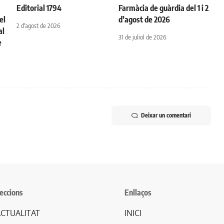
Editorial 1794
Farmàcia de guàrdia del 1 i 2
el
d’agost de 2026
2 d'agost de 2026
al
31 de juliol de 2026
e
Deixar un comentari
eccions
Enllaços
CTUALITAT
INICI