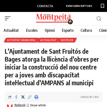
CONTACTA
ESPAI SUBSCRIPTORS
Actualitat
Escoles
Opinió
Esports
Cultura
Còmi
ACTIVITAT MUNICIPAL
ACTUALITAT
NOTÍCIES
L’Ajuntament de Sant Fruitós de
Bages atorga la llicència d’obres per
iniciar la construcció del nou centre
per a joves amb discapacitat
intel·lectual d’AMPANS al municipi
Lectura de 1 min
Redacció