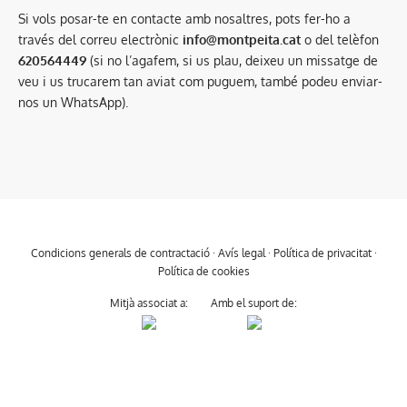
Si vols posar-te en contacte amb nosaltres, pots fer-ho a
través del correu electrònic
info@montpeita.cat
o del telèfon
620564449
(si no l’agafem, si us plau, deixeu un missatge de
veu i us trucarem tan aviat com puguem, també podeu enviar-
nos un WhatsApp).
Condicions generals de contractació
·
Avís legal
·
Política de privacitat
·
Política de cookies
Mitjà associat a:
Amb el suport de: