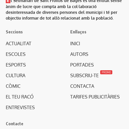
E
l Setmanari de Sant Fruitós de Bages és una entitat sense
ànim de lucre que compta amb la col·laboració
desinteressada de diverses persones del municipi i té per
objectiu informar de tot allò relacionat amb la població.
Seccions
Enllaços
ACTUALITAT
INICI
ESCOLES
AUTORS
ESPORTS
PORTADES
PROMO
CULTURA
SUBSCRIU-TE
CÒMIC
CONTACTA
EL TEU RACÓ
TARIFES PUBLICITÀRIES
ENTREVISTES
Contacte