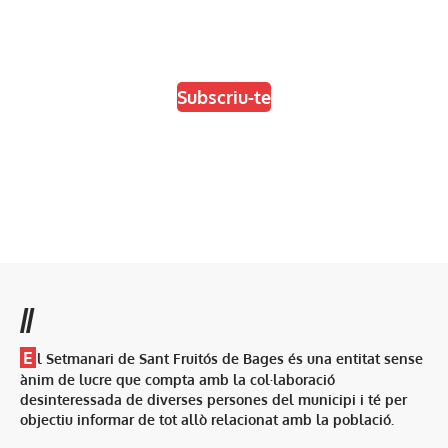
En paper i/o en digital
Escull el format que més t'agradi
Subscriu-te
//
E
l Setmanari de Sant Fruitós de Bages és una entitat sense
ànim de lucre que compta amb la col·laboració
desinteressada de diverses persones del municipi i té per
objectiu informar de tot allò relacionat amb la població.