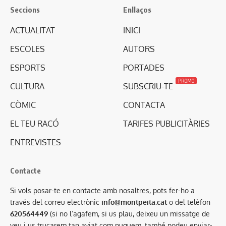
Seccions
Enllaços
ACTUALITAT
INICI
ESCOLES
AUTORS
ESPORTS
PORTADES
PROMO
CULTURA
SUBSCRIU-TE
CÒMIC
CONTACTA
EL TEU RACÓ
TARIFES PUBLICITÀRIES
ENTREVISTES
Contacte
Si vols posar-te en contacte amb nosaltres, pots fer-ho a
través del correu electrònic
info@montpeita.cat
o del telèfon
620564449
(si no l’agafem, si us plau, deixeu un missatge de
veu i us trucarem tan aviat com puguem, també podeu enviar-