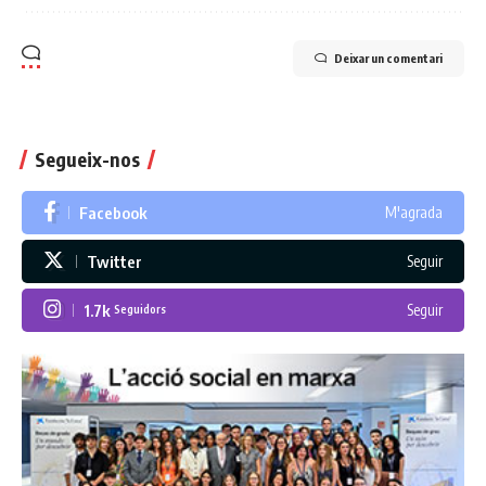
Deixar un comentari
Segueix-nos
Facebook
M'agrada
Twitter
Seguir
1.7k
Seguir
Seguidors