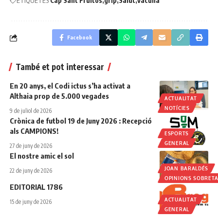
ETIQUETES
Cap Sant Fruitós
grip
Salut
vacuna
Facebook
També et pot interessar
En 20 anys, el Codi ictus s’ha activat a
Althaia prop de 5.000 vegades
ACTUALITAT
NOTÍCIES
9 de juliol de 2026
Crònica de futbol 19 de Juny 2026 : Recepció
als CAMPIONS!
ESPORTS
GENERAL
27 de juny de 2026
El nostre amic el sol
JOAN BARALDÉS
22 de juny de 2026
OPINIONS SOBRET
EDITORIAL 1786
ACTUALITAT
15 de juny de 2026
GENERAL