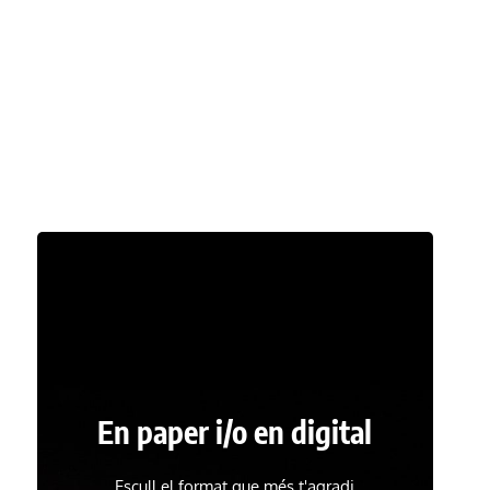
En paper i/o en digital
Escull el format que més t'agradi