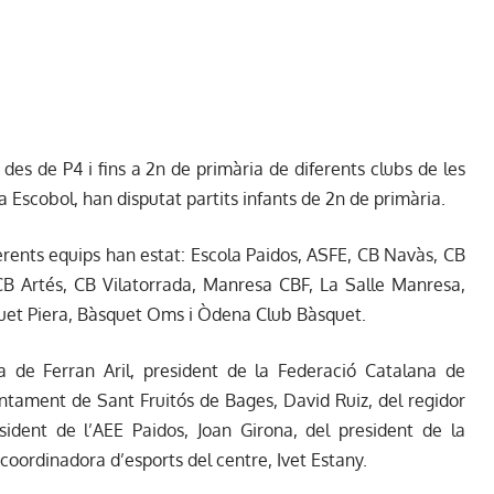
 des de P4 i fins a 2n de primària de diferents clubs de les
ga Escobol, han disputat partits infants de 2n de primària.
erents equips han estat: Escola Paidos, ASFE, CB Navàs, CB
 CB Artés, CB Vilatorrada, Manresa CBF, La Salle Manresa,
quet Piera, Bàsquet Oms i Òdena Club Bàsquet.
 de Ferran Aril, president de la Federació Catalana de
untament de Sant Fruitós de Bages, David Ruiz, del regidor
sident de l’AEE Paidos, Joan Girona, del president de la
 coordinadora d’esports del centre, Ivet Estany.