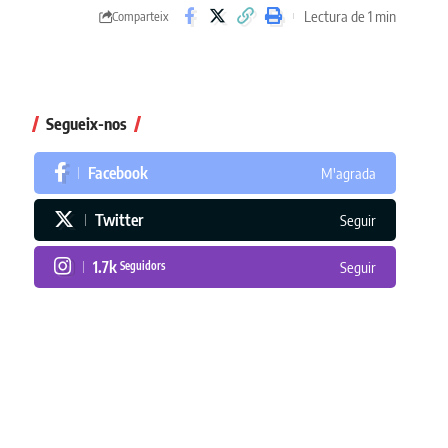
Lectura de 1 min
Comparteix
Segueix-nos
Facebook
M'agrada
Twitter
Seguir
1.7k
Seguidors
Seguir