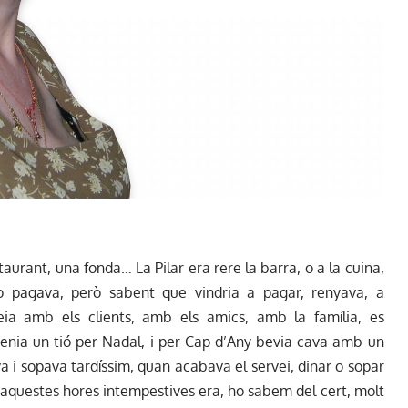
taurant, una fonda… La Pilar era rere la barra, o a la cuina,
o pagava, però sabent que vindria a pagar, renyava, a
eia amb els clients, amb els amics, amb la família, es
 tenia un tió per Nadal, i per Cap d’Any bevia cava amb un
ava i sopava tardíssim, quan acabava el servei, dinar o sopar
s a aquestes hores intempestives era, ho sabem del cert, molt