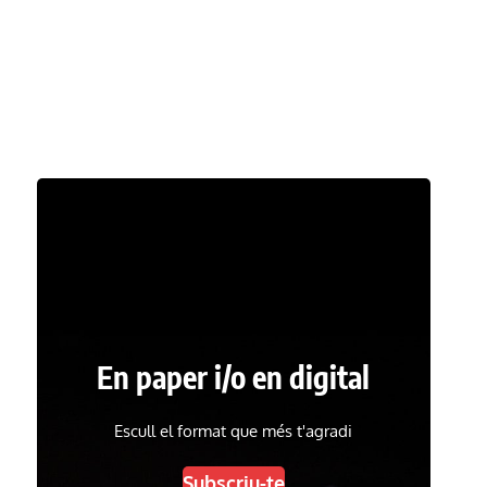
En paper i/o en digital
Escull el format que més t'agradi
Subscriu-te