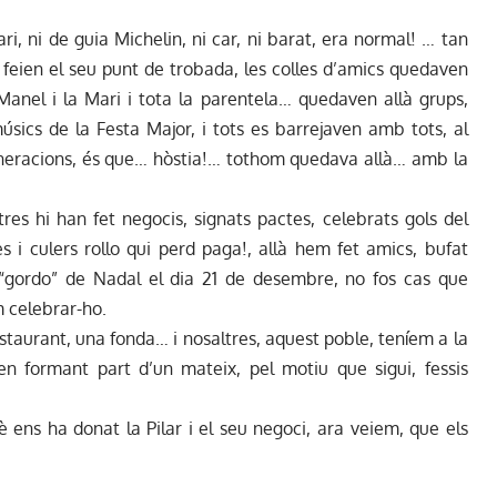
ari, ni de guia Michelin, ni car, ni barat, era normal! … tan
 feien el seu punt de trobada, les colles d’amics quedaven
el Manel i la Mari i tota la parentela… quedaven allà grups,
 músics de la Festa Major, i tots es barrejaven amb tots, al
generacions, és que… hòstia!… tothom quedava allà… amb la
ltres hi han fet negocis, signats pactes, celebrats gols del
 i culers rollo qui perd paga!, allà hem fet amics, bufat
 “gordo” de Nadal el dia 21 de desembre, no fos cas que
 celebrar-ho.
estaurant, una fonda… i nosaltres, aquest poble, teníem a la
n formant part d’un mateix, pel motiu que sigui, fessis
è ens ha donat la Pilar i el seu negoci, ara veiem, que els