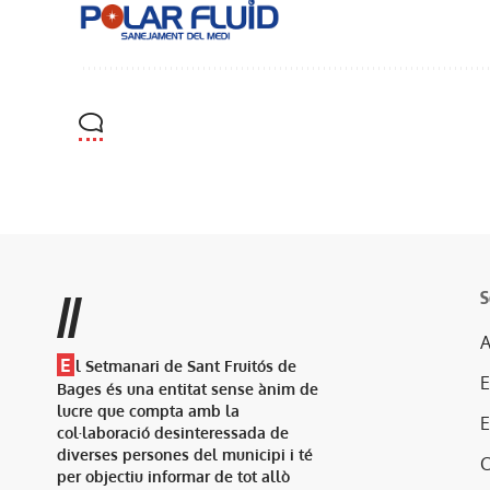
S
//
A
E
l Setmanari de Sant Fruitós de
Bages és una entitat sense ànim de
lucre que compta amb la
col·laboració desinteressada de
diverses persones del municipi i té
per objectiu informar de tot allò